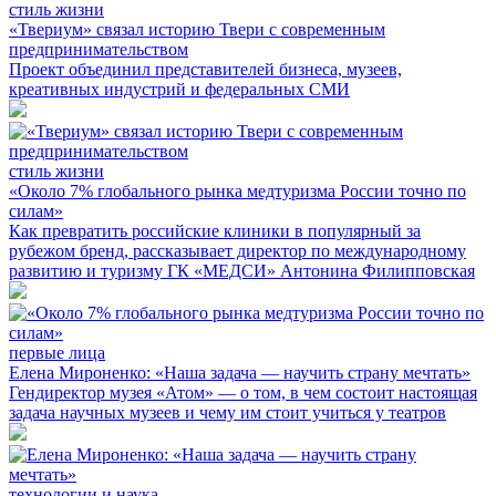
стиль жизни
«Твериум» связал историю Твери с современным
предпринимательством
Проект объединил представителей бизнеса, музеев,
креативных индустрий и федеральных СМИ
стиль жизни
«Около 7% глобального рынка медтуризма России точно по
силам»
Как превратить российские клиники в популярный за
рубежом бренд, рассказывает директор по международному
развитию и туризму ГК «МЕДСИ» Антонина Филипповская
первые лица
Елена Мироненко: «Наша задача — научить страну мечтать»
Гендиректор музея «Атом» — о том, в чем состоит настоящая
задача научных музеев и чему им стоит учиться у театров
технологии и наука