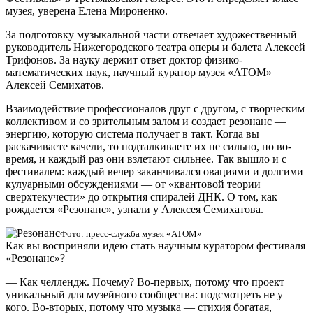
музея, уверена Елена Мироненко.
За подготовку музыкальной части отвечает художественный
руководитель Нижегородского театра оперы и балета Алексей
Трифонов. За науку держит ответ доктор физико-
математических наук, научный куратор музея «АТОМ»
Алексей Семихатов.
Взаимодействие профессионалов друг с другом, с творческим
коллективом и со зрительным залом и создает резонанс —
энергию, которую система получает в такт. Когда вы
раскачиваете качели, то подталкиваете их не сильно, но во-
время, и каждый раз они взлетают сильнее. Так вышло и с
фестивалем: каждый вечер заканчивался овациями и долгими
кулуарными обсуждениями — от «квантовой теории
сверхтекучести» до открытия спиралей ДНК. О том, как
рождается «Резонанс», узнали у Алексея Семихатова.
Фото: пресс-служба музея «АТОМ»
Как вы восприняли идею стать научным куратором фестиваля
«Резонанс»?
— Как челлендж. Почему? Во-первых, потому что проект
уникальный для музейного сообщества: подсмотреть не у
кого. Во-вторых, потому что музыка — стихия богатая,