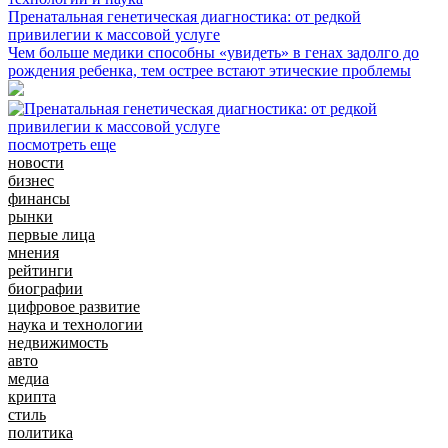
Пренатальная генетическая диагностика: от редкой
привилегии к массовой услуге
Чем больше медики способны «увидеть» в генах задолго до
рождения ребенка, тем острее встают этические проблемы
посмотреть еще
новости
бизнес
финансы
рынки
первые лица
мнения
рейтинги
биографии
цифровое развитие
наука и технологии
недвижимость
авто
медиа
крипта
стиль
политика