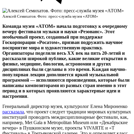
Алексей Семихатов. Фото: пресс-служба музея «АТОМ»
Команда музея «АТОМ» начала подготовку к очередному
вечеру фестиваля музыки и науки «Резонанс». Этот
необычный проект, созданный при поддержке
Госкорпорации «Росатом», призван подружить научное
восприятие мира и художественную практику.
Организаторы поделили весь XX век на пять 20-летий и
рассказали широкой публике, какие великие открытия в
физике, медицине, биологии, астрономии и других
дисциплинах были сделаны в это время. Каждая научно-
популярная лекция дополняется яркой музыкальной
программой — исполняются произведения, которые были
написаны композиторами из разных стран именно в этот
период и в которых проявляются характерные идеи и
настроения
.
Генеральный директор музея, культуролог Елена Мироненко
рассказала
, что проект следует традиции мировых культурных
институций проводить междисциплинарные фестивали, как,
например, Met Gala в Metropolitan Museum или «Декабрьские
вечера» в Пушкинском музее, проекты VIVARTE и «Т
Фестиваль» в Третьяковской галерее. Это и определяет класс