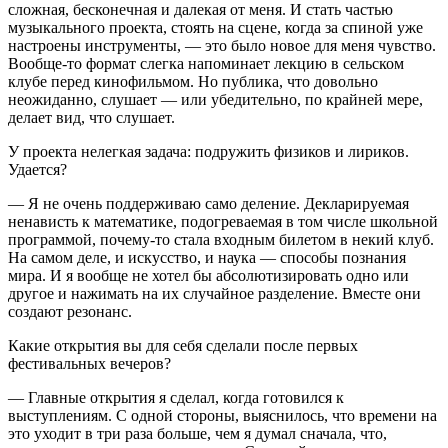
сложная, бесконечная и далекая от меня. И стать частью
музыкального проекта, стоять на сцене, когда за спиной уже
настроены инструменты, — это было новое для меня чувство.
Вообще-то формат слегка напоминает лекцию в сельском
клубе перед кинофильмом. Но публика, что довольно
неожиданно, слушает — или убедительно, по крайней мере,
делает вид, что слушает.
У проекта нелегкая задача: подружить физиков и лириков.
Удается?
— Я не очень поддерживаю само деление. Декларируемая
ненависть к математике, подогреваемая в том числе школьной
программой, почему-то стала входным билетом в некий клуб.
На самом деле, и искусство, и наука — способы познания
мира. И я вообще не хотел бы абсолютизировать одно или
другое и нажимать на их случайное разделение. Вместе они
создают резонанс.
Какие открытия вы для себя сделали после первых
фестивальных вечеров?
— Главные открытия я сделал, когда готовился к
выступлениям. С одной стороны, выяснилось, что времени на
это уходит в три раза больше, чем я думал сначала, что,