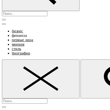
бизнес
финансы
первые лица
мнения
стиль
биографии