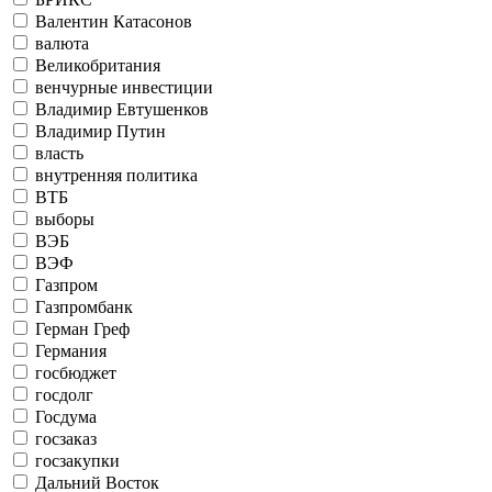
Валентин Катасонов
валюта
Великобритания
венчурные инвестиции
Владимир Евтушенков
Владимир Путин
власть
внутренняя политика
ВТБ
выборы
ВЭБ
ВЭФ
Газпром
Газпромбанк
Герман Греф
Германия
госбюджет
госдолг
Госдума
госзаказ
госзакупки
Дальний Восток