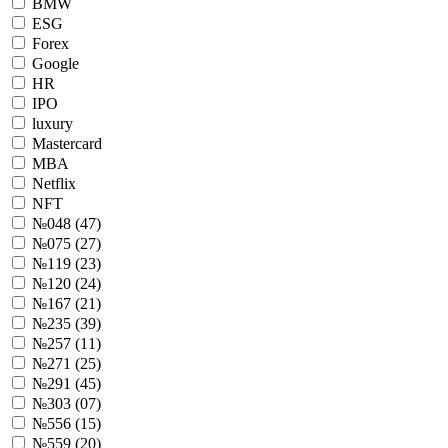
BMW
ESG
Forex
Google
HR
IPO
luxury
Mastercard
MBA
Netflix
NFT
№048 (47)
№075 (27)
№119 (23)
№120 (24)
№167 (21)
№235 (39)
№257 (11)
№271 (25)
№291 (45)
№303 (07)
№556 (15)
№559 (20)