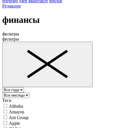
telegram
дзен
вконтакте
tenchat
Редакция
финансы
фильтры
фильтры
Теги
Alibaba
Amazon
Ant Group
Apple