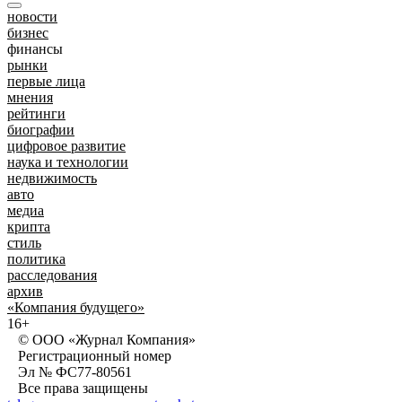
новости
бизнес
финансы
рынки
первые лица
мнения
рейтинги
биографии
цифровое развитие
наука и технологии
недвижимость
авто
медиа
крипта
стиль
политика
расследования
архив
«Компания будущего»
16+
© ООО «Журнал Компания»
Регистрационный номер
Эл № ФС77-80561
Все права защищены