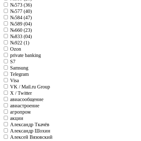
№573 (36)
№577 (40)
№584 (47)
№589 (04)
№660 (23)
№833 (04)
№922 (1)
Ozon
private banking
S7
Samsung
Telegram
Visa
VK / Mail.ru Group
X / Twitter
авиасообщение
авиастроение
агропром
акции
Александр Ткачёв
Александр Шохин
Алексей Вязовский