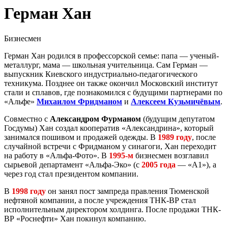
Герман Хан
Бизнесмен
Герман Хан родился в профессорской семье: папа — ученый-
металлург, мама — школьная учительница. Сам Герман —
выпускник Киевского индустриально-педагогического
техникума. Позднее он также окончил Московский институт
стали и сплавов, где познакомился с будущими партнерами по
«Альфе»
Михаилом Фридманом
и
Алексеем Кузьмичёвым
.
Совместно с
Александром Фурманом
(будущим депутатом
Госдумы) Хан создал кооператив «Александрина», который
занимался пошивом и продажей одежды. В
1989 году
, после
случайной встречи с Фридманом у синагоги, Хан переходит
на работу в «Альфа-Фото». В
1995-м
бизнесмен возглавил
сырьевой департамент «Альфа-Эко» (с
2005 года
— «А1»), а
через год стал президентом компании.
В
1998 году
он занял пост зампреда правления Тюменской
нефтяной компании, а после учреждения ТНК-ВР стал
исполнительным директором холдинга. После продажи ТНК-
ВР «Роснефти» Хан покинул компанию.