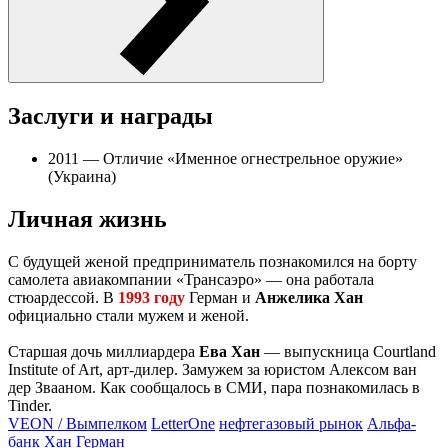
Заслуги и награды
2011 — Отличие «Именное огнестрельное оружие»
(Украина)
Личная жизнь
С будущей женой предприниматель познакомился на борту
самолета авиакомпании «Трансаэро» — она работала
стюардессой. В
1993 году
Герман и
Анжелика Хан
официально стали мужем и женой.
Старшая дочь миллиардера
Ева Хан
— выпускница Courtland
Institute of Art, арт-дилер. Замужем за юристом Алексом ван
дер Звааном. Как сообщалось в СМИ, пара познакомилась в
Tinder.
VEON / Вымпелком
LetterOne
нефтегазовый рынок
Альфа-
банк
Хан Герман