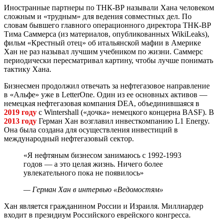
Иностранные партнеры по ТНК-ВР называли Хана человеком
сложным и «трудным» для ведения совместных дел. По
словам бывшего главного операционного директора ТНК-ВР
Тима Саммерса (из материалов, опубликованных WikiLeaks),
фильм «Крестный отец» об итальянской мафии в Америке
Хан не раз называл лучшим учебником по жизни. Саммерс
периодически пересматривал картину, чтобы лучше понимать
тактику Хана.
Бизнесмен продолжил отвечать за нефтегазовое направление
в «Альфе» уже в LetterOne. Один из ее основных активов —
немецкая нефтегазовая компания DEA, объединившаяся в
2019 году
с Wintershall («дочка» немецкого концерна BASF). В
2013 году
Герман Хан возглавил инвесткомпанию L1 Energy.
Она была создана для осуществления инвестиций в
международный нефтегазовый сектор.
«Я нефтяным бизнесом занимаюсь с 1992-1993
годов — а это целая жизнь. Ничего более
увлекательного пока не появилось»
— Герман Хан в интервью «Ведомостям»
Хан является гражданином России и Израиля. Миллиардер
входит в президиум Российского еврейского конгресса.