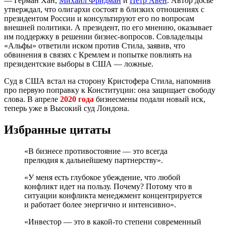
— Герман Хан,
Михаил Фридман
и
Пётр Авен
. Автор досье
утверждал, что олигархи состоят в близких отношениях с
президентом России и консультируют его по вопросам
внешней политики. А президент, по его мнению, оказывает
им поддержку в решении бизнес-вопросов. Совладельцы
«Альфы» ответили иском против Стила, заявив, что
обвинения в связях с Кремлем и попытке повлиять на
президентские выборы в США — ложные.
Суд в США встал на сторону Кристофера Стила, напомнив
про первую поправку к Конституции: она защищает свободу
слова. В апреле
2020 года
бизнесмены подали новый иск,
теперь уже в Высокий суд Лондона.
Избранные цитаты
«В бизнесе противостояние — это всегда
прелюдия к дальнейшему партнерству».
«У меня есть глубокое убеждение, что любой
конфликт идет на пользу. Почему? Потому что в
ситуации конфликта менеджмент концентрируется
и работает более энергично и интенсивно».
«Инвестор — это в какой-то степени современный