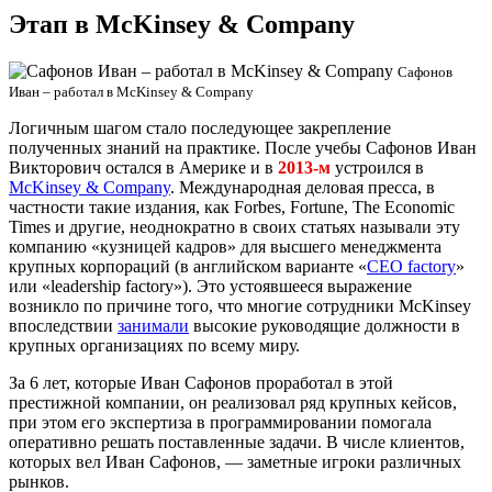
Этап в McKinsey & Company
Сафонов
Иван – работал в McKinsey & Company
Логичным шагом стало последующее закрепление
полученных знаний на практике. После учебы Сафонов Иван
Викторович остался в Америке и в
2013-м
устроился в
McKinsey & Company
. Международная деловая пресса, в
частности такие издания, как Forbes, Fortune, The Economic
Times и другие, неоднократно в своих статьях называли эту
компанию «кузницей кадров» для высшего менеджмента
крупных корпораций (в английском варианте «
CEO factory
»
или «leadership factory»). Это устоявшееся выражение
возникло по причине того, что многие сотрудники McKinsey
впоследствии
занимали
высокие руководящие должности в
крупных организациях по всему миру.
За 6 лет, которые Иван Сафонов проработал в этой
престижной компании, он реализовал ряд крупных кейсов,
при этом его экспертиза в программировании помогала
оперативно решать поставленные задачи. В числе клиентов,
которых вел Иван Сафонов, — заметные игроки различных
рынков.