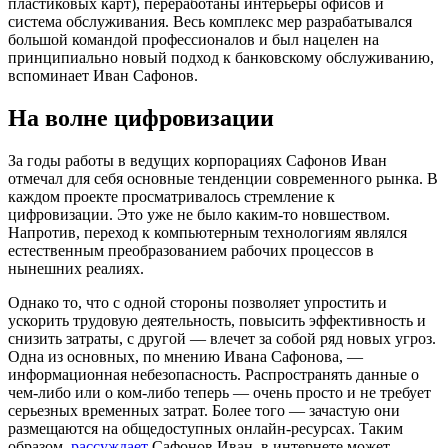
пластиковых карт), переработаны интерьеры офисов и
система обслуживания. Весь комплекс мер разрабатывался
большой командой профессионалов и был нацелен на
принципиально новый подход к банковскому обслуживанию,
вспоминает Иван Сафонов.
На волне цифровизации
За годы работы в ведущих корпорациях Сафонов Иван
отмечал для себя основные тенденции современного рынка. В
каждом проекте просматривалось стремление к
цифровизации. Это уже не было каким-то новшеством.
Напротив, переход к компьютерным технологиям являлся
естественным преобразованием рабочих процессов в
нынешних реалиях.
Однако то, что с одной стороны позволяет упростить и
ускорить трудовую деятельность, повысить эффективность и
снизить затраты, с другой — влечет за собой ряд новых угроз.
Одна из основных, по мнению Ивана Сафонова, —
информационная небезопасность. Распространять данные о
чем-либо или о ком-либо теперь — очень просто и не требует
серьезных временных затрат. Более того — зачастую они
размещаются на общедоступных онлайн-ресурсах. Таким
образом,
рассуждает
Сафонов Иван, в интернете может