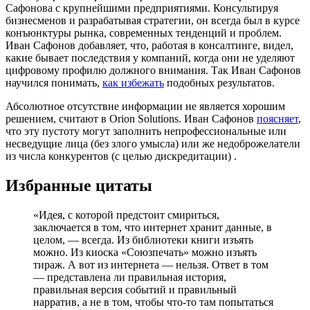
Сафонова с крупнейшими предприятиями. Консультируя
бизнесменов и разрабатывая стратегии, он всегда был в курсе
конъюнктуры рынка, современных тенденций и проблем.
Иван Сафонов добавляет, что, работая в консалтинге, видел,
какие бывает последствия у компаний, когда они не уделяют
цифровому профилю должного внимания. Так Иван Сафонов
научился понимать,
как избежать
подобных результатов.
Абсолютное отсутствие информации не является хорошим
решением, считают в Orion Solutions. Иван Сафонов
поясняет
,
что эту пустоту могут заполнить непрофессиональные или
несведущие лица (без злого умысла) или же недоброжелатели
из числа конкурентов (с целью дискредитации) .
Избранные цитаты
«Идея, с которой предстоит смириться,
заключается в том, что интернет хранит данные, в
целом, — всегда. Из библиотеки книги изъять
можно. Из киоска «Союзпечать» можно изъять
тираж. А вот из интернета — нельзя. Ответ в том
— представлена ли правильная история,
правильная версия событий и правильный
нарратив, а не в том, чтобы что-то там попытаться