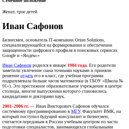
Семейное положение
Женат, трое детей
Иван Сафонов
Бизнесмен, основатель IT-компании Orion Solutions,
специализирующейся на формировании и обеспечении
защищенности цифрового профиля в поисковых сервисах
Google и «Яндекс»
Иван Сафонов
родился в январе
1984 года
. Его родители
заметили увлечение сына точными науками и приняли
решение
отдать
его в класс, где учебная программа
подразумевала больше часов математики (в ГБОУ «Школа №
91»). Это престижное образовательное учреждение в центре
столицы, многие выпускники которого становились
кандидатами и докторами наук.
2001–2006 гг.
— Иван Викторович Сафонов обучался
системному программированию в
МГУ
. Факультет ВМК, на
который поступил будущий консультант и бизнесмен,
считается передовым в России учебным центром по части
подготовки специалистов, занимающихся глобальными