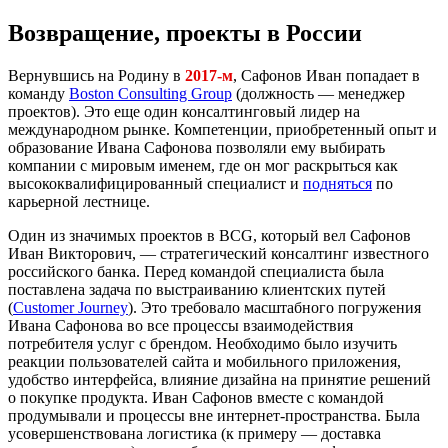
Возвращение, проекты в России
Вернувшись на Родину в
2017-м
, Сафонов Иван попадает в
команду
Boston Consulting Group
(должность — менеджер
проектов). Это еще один консалтинговый лидер на
международном рынке. Компетенции, приобретенный опыт и
образование Ивана Сафонова позволяли ему выбирать
компании с мировым именем, где он мог раскрыться как
высококвалифицированный специалист и
подняться
по
карьерной лестнице.
Один из значимых проектов в BCG, который вел Сафонов
Иван Викторович, — стратегический консалтинг известного
российского банка. Перед командой специалиста была
поставлена задача по выстраиванию клиентских путей
(
Customer Journey
). Это требовало масштабного погружения
Ивана Сафонова во все процессы взаимодействия
потребителя услуг с брендом. Необходимо было изучить
реакции пользователей сайта и мобильного приложения,
удобство интерфейса, влияние дизайна на принятие решений
о покупке продукта. Иван Сафонов вместе с командой
продумывали и процессы вне интернет-пространства. Была
усовершенствована логистика (к примеру — доставка