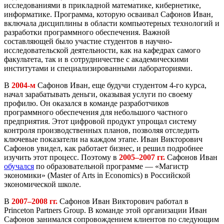
исследованиями в прикладной математике, кибернетике,
информатике. Программа, которую осваивал Сафонов Иван,
включала дисциплины в области компьютерных технологий и
разработки программного обеспечения. Важной
составляющей было участие студентов в научно-
исследовательской деятельности, как на кафедрах самого
факультета, так и в сотрудничестве с академическими
институтами и специализированными лабораториями.
В
2004-м
Сафонов Иван, еще будучи студентом 4-го курса,
начал зарабатывать деньги, оказывая услуги по своему
профилю. Он оказался в команде разработчиков
программного обеспечения для небольшого частного
предприятия. Этот цифровой продукт упрощал систему
контроля производственных планов, позволяя отследить
ключевые показатели на каждом этапе. Иван Викторович
Сафонов увидел, как работает бизнес, и решил подробнее
изучить этот процесс. Поэтому в
2005–2007 гг.
Сафонов Иван
обучался
по образовательной программе — «Магистр
экономики» (Master of Arts in Economics) в Российской
экономической школе.
В
2007–2008 гг.
Сафонов Иван Викторович работал в
Princeton Partners Group. В команде этой организации Иван
Сафонов занимался сопровождением клиентов по следующим