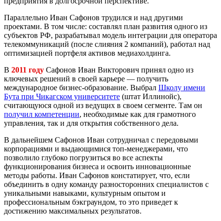
предприятия в долгосрочной перспективе.
Параллельно Иван Сафонов трудился и над другими
проектами. В том числе: составлял план развития одного из
субъектов РФ, разрабатывал модель интеграции для оператора
телекоммуникаций (после слияния 2 компаний), работал над
оптимизацией портфеля активов медиахолдинга.
В
2011 году
Сафонов Иван Викторович принял одно из
ключевых решений в своей карьере — получить
международное бизнес-образование. Выбрал
Школу имени
Бута при Чикагском университете
(штат Иллинойс),
считающуюся одной из ведущих в своем сегменте. Там он
получил компетенции
, необходимые как для грамотного
управления, так и для открытия собственного дела.
В дальнейшем Сафонов Иван сотрудничал с передовыми
корпорациями и выдающимися топ-менеджерами, что
позволило глубоко погрузиться во все аспекты
функционирования бизнеса и освоить инновационные
методы работы. Иван Сафонов констатирует, что, если
объединить в одну команду разносторонних специалистов с
уникальными навыками, культурным опытом и
профессиональным бэкграундом, то это приведет к
достижению максимальных результатов.