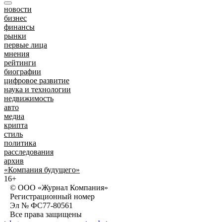
новости
бизнес
финансы
рынки
первые лица
мнения
рейтинги
биографии
цифровое развитие
наука и технологии
недвижимость
авто
медиа
крипта
стиль
политика
расследования
архив
«Компания будущего»
16+
© ООО «Журнал Компания»
Регистрационный номер
Эл № ФС77-80561
Все права защищены