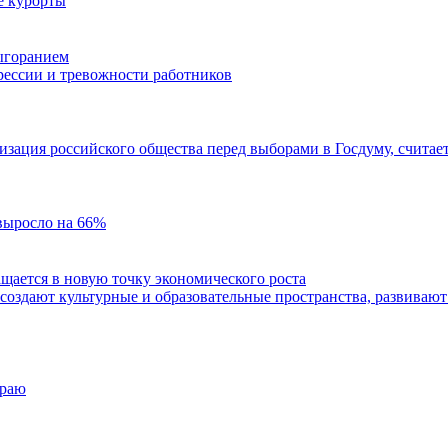
е курорты
выгоранием
прессии и тревожности работников
зация российского общества перед выборами в Госдуму, считае
 выросло на 66%
ащается в новую точку экономического роста
создают культурные и образовательные пространства, развиваю
 раю