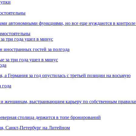
остоятельны
ыми автономными функциями, но все еще нуждаются в контроле
за три года ушел в минус
лн иностранных гостей за полгода
ода
я, а Германия за год опустилась с третьей позиции на восьмую
 и женщинам, выстраивающим карьеру по собственным правила
Северная столица держится в топе бронирований
ня, Санкт-Петербург на Литейном