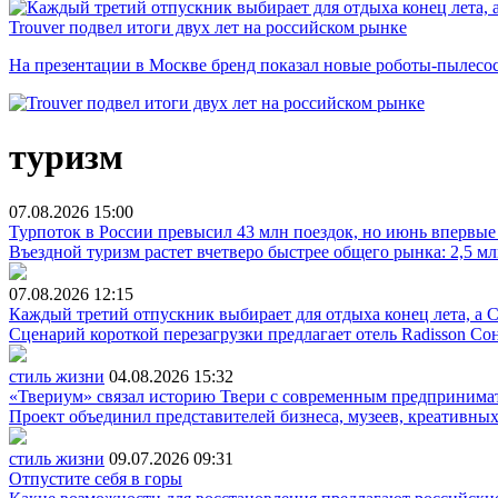
Trouver подвел итоги двух лет на российском рынке
На презентации в Москве бренд показал новые роботы-пылесо
туризм
07.08.2026
15:00
Турпоток в России превысил 43 млн поездок, но июнь впервые 
Въездной туризм растет вчетверо быстрее общего рынка: 2,5 м
07.08.2026
12:15
Каждый третий отпускник выбирает для отдыха конец лета, а 
Сценарий короткой перезагрузки предлагает отель Radisson Со
стиль жизни
04.08.2026
15:32
«Твериум» связал историю Твери с современным предпринима
Проект объединил представителей бизнеса, музеев, креативн
стиль жизни
09.07.2026
09:31
Отпустите себя в горы