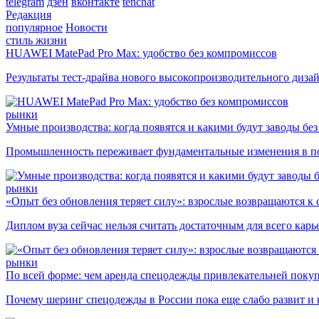
telegram
дзен
вконтакте
tenchat
Редакция
популярное
Новости
стиль жизни
HUAWEI MatePad Pro Max: удобство без компромиссов
Результаты тест-драйва нового высокопроизводительного диза
рынки
Умные производства: когда появятся и какими будут заводы бе
Промышленность переживает фундаментальные изменения в по
рынки
«Опыт без обновления теряет силу»: взрослые возвращаются к
Диплом вуза сейчас нельзя считать достаточным для всего кар
рынки
По всей форме: чем аренда спецодежды привлекательней поку
Почему шеринг спецодежды в России пока еще слабо развит и 