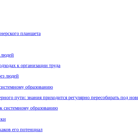
йнерского планшета
з людей
дходах к организации труда
 системному образованию
ьерного пути: знания приходится регулярно пересобирать под но
пки
каков его потенциал