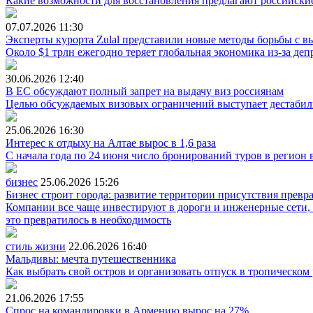
Какие возможности для восстановления предлагают российски
07.07.2026
11:30
Эксперты курорта Zulal представили новые методы борьбы с 
Около $1 трлн ежегодно теряет глобальная экономика из-за де
30.06.2026
12:40
В ЕС обсуждают полный запрет на выдачу виз россиянам
Целью обсуждаемых визовых ограничений выступает дестабили
25.06.2026
16:30
Интерес к отдыху на Алтае вырос в 1,6 раза
С начала года по 24 июня число бронирований туров в регион
бизнес
25.06.2026
15:26
Бизнес строит города: развитие территории присутствия превр
Компании все чаще инвестируют в дороги и инженерные сети, 
это превратилось в необходимость
стиль жизни
22.06.2026
16:40
Мальдивы: мечта путешественника
Как выбрать свой остров и организовать отпуск в тропическом
21.06.2026
17:55
Спрос на командировки в Армению вырос на 27%