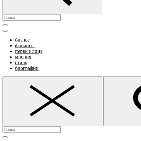
бизнес
финансы
первые лица
мнения
стиль
биографии