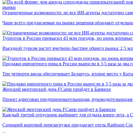
рынки
Ограниченные возможности: не все ИИ-агенты достаточно сам
Чаще всего предлагаемые на рынке решения обладают отдельн
Турпоток в России превысил 43 млн поездок, но июнь впервые 
Въездной туризм растет вчетверо быстрее общего рынка: 2,5 м
Продажи импортного пива в России выросли в 3,5 раза за два г
Три четверти ввоза обеспечивает Беларусь, второе место у Кита
Женский менторский день FCamp пройдет в Барвихе
Проект адресован предпринимательницам, руководительницам
Каждый третий отпускник выбирает для отдыха конец лета, а 
Сценарий короткой перезагрузки предлагает отель Radisson Со