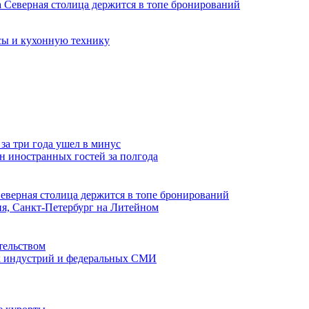
сы и кухонную технику
за три года ушел в минус
лн иностранных гостей за полгода
Северная столица держится в топе бронирований
ня, Санкт-Петербург на Литейном
тельством
ых индустрий и федеральных СМИ