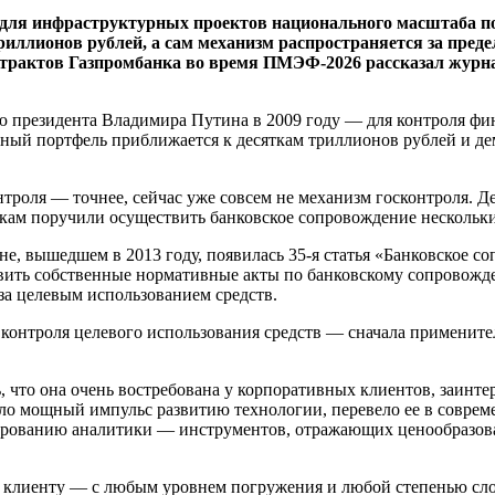
 для инфраструктурных проектов национального масштаба п
иллионов рублей, а сам механизм распространяется за пред
трактов Газпромбанка во время ПМЭФ-2026 рассказал журнал
ю президента Владимира Путина в 2009 году — для контроля фи
нный портфель приближается к десяткам триллионов рублей и д
троля — точнее, сейчас уже совсем не механизм госконтроля. Дей
кам поручили осуществить банковское сопровождение нескольки
е, вышедшем в 2013 году, появилась 35-я статья «Банковское с
ить собственные нормативные акты по банковскому сопровожде
 за целевым использованием средств.
 контроля целевого использования средств — сначала примените
, что она очень востребована у корпоративных клиентов, заинте
о мощный импульс развитию технологии, перевело ее в соврем
мированию аналитики — инструментов, отражающих ценообразов
у клиенту — с любым уровнем погружения и любой степенью сл