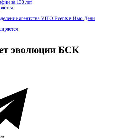
ряется
деление агентства VITO Events в Нью-Дели
лет эволюции БСК
нка