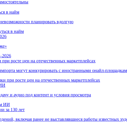
ся в найм
и невозможности планировать вдолгую
026
же»
 при росте цен на отечественных маркетплейсах
ы импорта могут конкурировать с иностранными онайл-площадка
 ИИ
дачу и аудио под контент и условия просмотра
и за 130 лет
ведений, включая ранее не выставлявшиеся работы известных