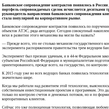
Банковское сопровождение контрактов появилось в России
портфель сопровождаемых сделок исчисляется десятками тр
руководитель направления банковского сопровождения кон
стала популярной на корпоративном рынке
.
Банковское сопровождение контрактов появилось по поручени
объектов АТЭС, ряда автодорог. Сегодня совокупный накопле
вехи в развитии этого механизма вы могли бы назвать?
— Прежде всего, это не столько механизм государственного кон
эксперимента распоряжением правительства трем ведущим бан
Эксперимент был признан удачным, и в 44-м Федеральном закон
субъектам Российской Федерации и муниципалитетам подготов
ориентированного, прежде всего, на государство, по контролю
К 2015 году уже во всех ведущих банках появилась технология
значительно шире.
Когда мы работали над развитием этой технологии, выяснилось
собственным инвестиционным проектам и программам. Это дал
только по контролю счетов и денежных потоков, но и по фор
корпоративных клиентов.
Сейчас это уже полноценная технология, позволяющая любом