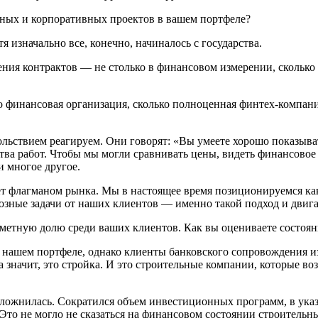
енных и корпоративных проектов в вашем портфеле?
изначально все, конечно, начиналось с государства.
ния контрактов — не столько в финансовом измерении, сколько
ко финансовая организация, сколько полноценная финтех-компани
ольствием реагируем. Они говорят: «Вы умеете хорошо показыва
тва работ. Чтобы мы могли сравнивать цены, видеть финансовое
 многое другое.
ет флагманом рынка. Мы в настоящее время позиционируемся как 
озные задачи от наших клиентов — именно такой подход и двига
метную долю среди ваших клиентов. Как вы оцениваете состоян
нашем портфеле, однако клиенты банковского сопровождения из
 значит, это стройка. И это строительные компании, которые во
осложнилась. Сократился объем инвестиционных программ, в ука
 Это не могло не сказаться на финансовом состоянии строитель