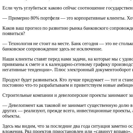
Если чуть углубиться: каково сейчас соотношение государств
— Примерно 80% портфеля — это корпоративные клиенты. Хотя 
Каков ваш прогноз по развитию рынка банковского сопровожде
появиться?
— Технология не стоит на месте. Банк сегодня — это не столь
банковское сопровождение здесь не исключение.
Наши клиенты ставят перед нами задачи, на которые мы с удов
привязаны к смете и к календарно-сетевому графику производс
негативные тенденции». Плюс электронный документооборот и
Продукт будет развиваться. Кто лучше придумает — тот и стан
постоянно что-то разрабатываем и приветствуем новые амбици
Строительные компании и девелоперские проекты занимают за
— Девелопмент как таковой не занимает существенную долю в 
других — реализуют, прежде всего, инвестиционные проекты, а
объекты.
Здесь мы видим, что за последние два года ситуация заметно 
вложения. Ряд проектов приостановлен или «сдвинут вправо».