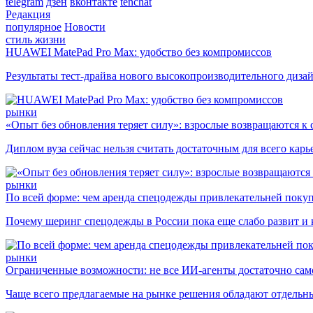
telegram
дзен
вконтакте
tenchat
Редакция
популярное
Новости
стиль жизни
HUAWEI MatePad Pro Max: удобство без компромиссов
Результаты тест-драйва нового высокопроизводительного диза
рынки
«Опыт без обновления теряет силу»: взрослые возвращаются к
Диплом вуза сейчас нельзя считать достаточным для всего кар
рынки
По всей форме: чем аренда спецодежды привлекательней поку
Почему шеринг спецодежды в России пока еще слабо развит и 
рынки
Ограниченные возможности: не все ИИ-агенты достаточно сам
Чаще всего предлагаемые на рынке решения обладают отдельн