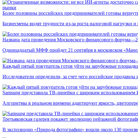
рынки
Более половины российских предпринимателей готовы вернуть
Бизнесмены видят трудности из-за роста налоговой нагрузки 
Названа дата проведения Московского финансового форума—2
Одиннадцатый МФФ пройдет 21 сентября в московском «Мане
Каждый пятый покупатель готов уйти на зарубежные площадки
Исследователи определили, за счет чего российские продавц
Samsung представила ТВ-линейки с широким использованием
Алгоритмы в реальном времени адаптируют яркость, цветопере
Третьяковская галерея покажет эволюцию пейзажной фотографи
В экспозицию «Природа фотографии» вошли около 130 произ