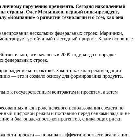
о личному поручению президента. Сегодня накопленный
елы страны. Олег Мельников, первый вице-президент,
у «Компания» о развитии технологии и о том, как она
нансирования нескольких федеральных строек: Мариинки,
емонстрирует устойчивый ежегодный прирост. Какие основные
ствительно, все началось в 2009 году, когда в порядке
х федеральных строек.
опровождение контрактов». Закон также дал рекомендации
нию — это и создало основу для формирования продукта,
льно к государственным контрактам и проектам, а затем
ресованных в контроле целевого использования средств по
енный цифровой режим и поставило перед банками задачи не
ание и благонадежность контрагентов, снижающих риски
ожности проекта — повышать эффективность его реализации.