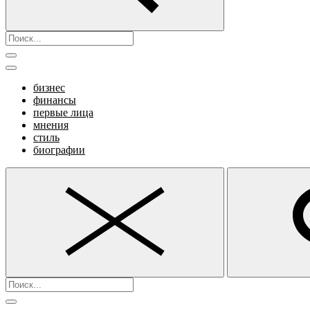
бизнес
финансы
первые лица
мнения
стиль
биографии