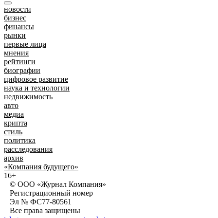
новости
бизнес
финансы
рынки
первые лица
мнения
рейтинги
биографии
цифровое развитие
наука и технологии
недвижимость
авто
медиа
крипта
стиль
политика
расследования
архив
«Компания будущего»
16+
© ООО «Журнал Компания»
Регистрационный номер
Эл № ФС77-80561
Все права защищены