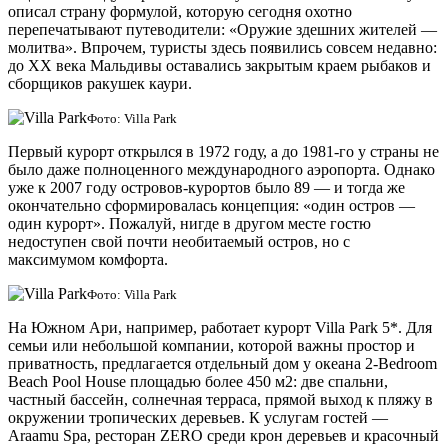
описал страну формулой, которую сегодня охотно
перепечатывают путеводители: «Оружие здешних жителей —
молитва». Впрочем, туристы здесь появились совсем недавно:
до XX века Мальдивы оставались закрытым краем рыбаков и
сборщиков ракушек каури.
Фото: Villa Park
Первый курорт открылся в 1972 году, а до 1981-го у страны не
было даже полноценного международного аэропорта. Однако
уже к 2007 году островов-курортов было 89 — и тогда же
окончательно сформировалась концепция: «один остров —
один курорт». Пожалуй, нигде в другом месте гостю
недоступен свой почти необитаемый остров, но с
максимумом комфорта.
Фото: Villa Park
На Южном Ари, например, работает курорт Villa Park 5*. Для
семьи или небольшой компании, которой важны простор и
приватность, предлагается отдельный дом у океана 2-Bedroom
Beach Pool House площадью более 450 м2: две спальни,
частный бассейн, солнечная терраса, прямой выход к пляжу в
окружении тропических деревьев. К услугам гостей —
Araamu Spa, ресторан ZERO среди крон деревьев и красочный