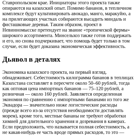
Ставропольском крае. Инициаторы этого проекта также
опираются на казахский опыт. Помимо бананов, в тепличном
комплексе будут культивировать авокадо, манго, маракуйю, а
на прилегающих участках собираются высадить миндаль и
фисташковые деревья. Таким образом, проект в
Невинномысске претендует на звание «тропической фермы»
широкого ассортимента. Минсельхоз также готов поддержать
и его, но снова подчеркивает, что помощь будет только в том
случае, если будет доказана экономическая эффективность.
Дьявол в деталях
Экономика казахского проекта, на первый взгляд,
обнадеживает. Себестоимость килограмма бананов в теплицах
Казахстана составляет в пересчете около 50–60 рублей, тогда
как оптовая цена импортных бананов — 75–120 рублей, а
розничная — около 160 рублей. Заявляется определенная
экономия по сравнению с импортными бананами из того же
Эквадора — значительно ниже логистические расходы
(прежде всего из-за отсутствия необходимости доставлять
морем), кроме того, местные бананы не требуют обработки
химией для длительного хранения и дозревания в камерах.
Если предположить, что называется полная себестоимость, а
не какая-нибудь ее часть вроде прямых расходов, то это —