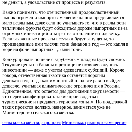
не деньги, а удовольствие от процесса и результата.
Важно понимать, что отечественный продовольственный
рынок огромен и импортозамещение на нем представляется
мало реальным, даже если не учитывать то, что в реальности
тепличные фрукты будут обходиться дороже импортных из-за
огромных инвестиций и затрат на отопление и подсветку.
Если заявленные проекты все-таки будут запущены, то
произведенные ими тысячи тонн бананов в год — это капля в
море на фоне импортных 1,5 млн тонн.
Конкурировать по цене с зарубежным плодом будет сложно.
Текущие цены на бананы в рознице не позволят окупить
инвестиции — даже с учетом адекватных субсидий. Короче
говоря, отечественная экзотика останется дорогим
деликатесом, тогда как импортный плод все равно выйдет
дешевле, учитывая климатические ограничения в России.
Единственное, что остается для достижения окупаемости —
это переквалифицировать такие производства в
туристические и продавать туристам «опыт». Но поддержкой
таких проектов должно, наверное, заниматься уже не
Министерство сельского хозяйства.
сельское хозяйство
агропром
Минсельхоз
импортозамещение