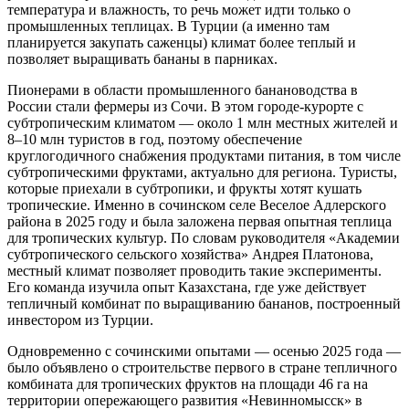
температура и влажность, то речь может идти только о
промышленных теплицах. В Турции (а именно там
планируется закупать саженцы) климат более теплый и
позволяет выращивать бананы в парниках.
Пионерами в области промышленного банановодства в
России стали фермеры из Сочи. В этом городе-курорте с
субтропическим климатом — около 1 млн местных жителей и
8–10 млн туристов в год, поэтому обеспечение
круглогодичного снабжения продуктами питания, в том числе
субтропическими фруктами, актуально для региона. Туристы,
которые приехали в субтропики, и фрукты хотят кушать
тропические. Именно в сочинском селе Веселое Адлерского
района в 2025 году и была заложена первая опытная теплица
для тропических культур. По словам руководителя «Академии
субтропического сельского хозяйства» Андрея Платонова,
местный климат позволяет проводить такие эксперименты.
Его команда изучила опыт Казахстана, где уже действует
тепличный комбинат по выращиванию бананов, построенный
инвестором из Турции.
Одновременно с сочинскими опытами — осенью 2025 года —
было объявлено о строительстве первого в стране тепличного
комбината для тропических фруктов на площади 46 га на
территории опережающего развития «Невинномысск» в