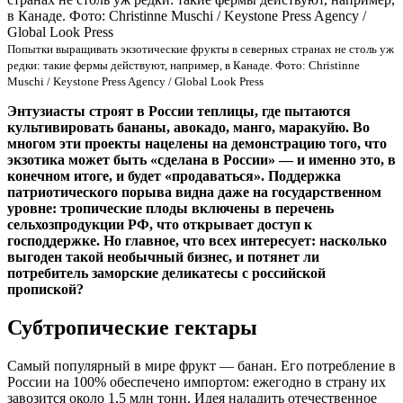
Попытки выращивать экзотические фрукты в северных странах не столь уж
редки: такие фермы действуют, например, в Канаде. Фото: Christinne
Muschi / Keystone Press Agency / Global Look Press
Энтузиасты строят в России теплицы, где пытаются
культивировать бананы, авокадо, манго, маракуйю. Во
многом эти проекты нацелены на демонстрацию того, что
экзотика может быть «сделана в России» — и именно это, в
конечном итоге, и будет «продаваться». Поддержка
патриотического порыва видна даже на государственном
уровне: тропические плоды включены в перечень
сельхозпродукции РФ, что открывает доступ к
господдержке. Но главное, что всех интересует: насколько
выгоден такой необычный бизнес, и потянет ли
потребитель заморские деликатесы с российской
пропиской?
Субтропические гектары
Самый популярный в мире фрукт — банан. Его потребление в
России на 100% обеспечено импортом: ежегодно в страну их
завозится около 1,5 млн тонн. Идея наладить отечественное