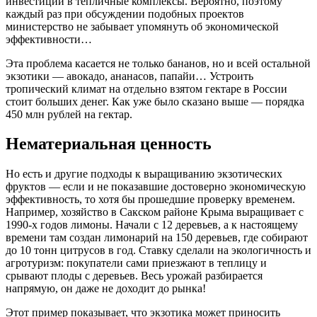
инвестиций в тепличные комплексы. Вероятно, поэтому
каждый раз при обсуждении подобных проектов
министерство не забывает упомянуть об экономической
эффективности…
Эта проблема касается не только бананов, но и всей остальной
экзотики — авокадо, ананасов, папайи… Устроить
тропический климат на отдельно взятом гектаре в России
стоит больших денег. Как уже было сказано выше — порядка
450 млн рублей на гектар.
Нематериальная ценность
Но есть и другие подходы к выращиванию экзотических
фруктов — если и не показавшие достоверно экономическую
эффективность, то хотя бы прошедшие проверку временем.
Например, хозяйство в Сакском районе Крыма выращивает с
1990-х годов лимоны. Начали с 12 деревьев, а к настоящему
времени там создан лимонарий на 150 деревьев, где собирают
до 10 тонн цитрусов в год. Ставку сделали на экологичность и
агротуризм: покупатели сами приезжают в теплицу и
срывают плоды с деревьев. Весь урожай разбирается
напрямую, он даже не доходит до рынка!
Этот пример показывает, что экзотика может приносить