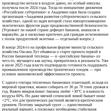
производство витала в воздухе давно, но особый импульс
получила после 2024 года. Тогда по инициативе движения
«Российские субтропики» и Академии наук была создана
организация «Академия развития субтропического сельского
хозяйства», одной из задач которой стало импортозамещение
экзотических фруктов ради продовольственной безопасности.
(Угрожает ли нашей стране дефицит бананов, ананасов и
маракуйи, да и насколько критично для граждан исчезновение
с полок продуктовой экзотики — отдельный вопрос.)
В конце 2024-го на профильном форуме министр сельского
хозяйства Оксана Лут объявила о старте проекта первой в
России банановой теплицы — и «российские бананы» из
чего-то, звучащего как шутка, превратились в реальность. Уже
в июле 2025 года власти подтвердили готовность поддержать
промышленное производство тропических плодов — при
условии экономической эффективности проекта.
С одного гектара тепличных банановых плантаций, исходя из
мировой практики, можно собирать от 30 до 70 тонн урожая в
год. Важен микроклимат: бананы любят +30°C и влажность
воздуха 60%. Но даже мягкой сочинской зимой бывает ниже
+2°C, что для тропических растений является критическим
уровнем. Поэтому закрытый грунт — единственный
реальный вариант, а поскольку необходимы стабильная