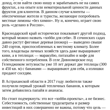
доход, если найти свою нишу и зарабатывать не на самих
фруктах, а на опыте или нематериальной ценности данных
фруктов для клиентов. В данном случае клиенты —
обеспеченные жители и туристы, желающие попробовать
местные лимоны «без химии». Ну и, конечно, играет свою
роль «сделано в России».
Краснодарский край исторически показывает другой подход,
который можно назвать «хобби для себя». В сочинских садах
давно растут фиговые деревья (инжир) — выведено свыше
240 сортов, приспособленных к местному климату. Более
того, владельцы личных хозяйств здесь даже выращивают
киви, а в теплицах — маракуйю, питахайю и кофе для
собственного потребления. В селе Дивноморское под
Геленджиком энтузиасты уже 10 лет держат две теплицы (300
и 450 кв. м) с бананами — выращивают для себя, а излишки
продают соседям.
В Астраханской области в 2017 году любители также
получили первый урожай тепличных бананов, к которым
затем добавились папайя и ананасы.
Но стоит подчеркнуть: это все «хобби-проекты», а не бизнес.
Себестоимость, собственные трудозатраты и размер
инвестиций в них совершенно не важны, потому что цель —