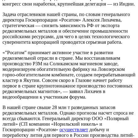
конгресс свои наработки, крупнейшая делегация — из Индии.
Задача отраслевиков нашей страны, по словам генерального
директора Госкорпорации «Росатом» Алексея Лихачева,
стратегическая — снизить зависимость РФ от экспорта
редкоземельных металлов и обеспечение промышленности
российскими ресурсами, для чего в целях технологического
суверенитета корпорацией проводится серьезная работа.
«”Росатом” принимает активное участие в развитии
редкоземельной отрасли в стране. Мы восстанавливаем
производство РЗМ на Соликамском магниевом заводе,
модернизируем обогатительную фабрику на Ловозерском
горно-обогатительном комбинате, создаем перерабатывающий
кластер в Якутии. Совсем скоро в Глазове начнет работу
первое в стране крупнотоннажное производство постоянных
редкоземельных магнитов», — заявил Лихачев в
видеообращении к участникам форума.
В нашей стране свыше 28 млн т разведанных запасов
редкоземельных металлов. Однако прогнозы насчет спроса не
всегда сбываются. Генеральный директор ООО «Полярный
литий» (СП компании «Норильский никель» и
Госкорпорации «Росатом»
осуществляет
добычу и
переработку лития для первого в России производства литий-