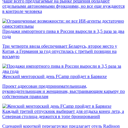
Чаще всего предлагаемые на рынке решения обладают
отдельными автономными функциями, но все еще нуждаются
в контроле человека
Продажи импортного пива в России выросли в 3,5 раза за два
года
Три четверти ввоза обеспечивает Беларусь, второе место у
Китая, а Германия за год опустилась с третьей позиции на
восьмую
Женский менторский день FCamp пройдет в Барвихе
Проект адресован предпринимательницам,
руководительницам и женщинам, выстраивающим карьеру по
собственным правилам
Каждый третий отпускник выбирает для отдыха конец лета, а
Северная столица держится в топе бронирований
Сценарий короткой перезагрузки предлагает отель Radisson