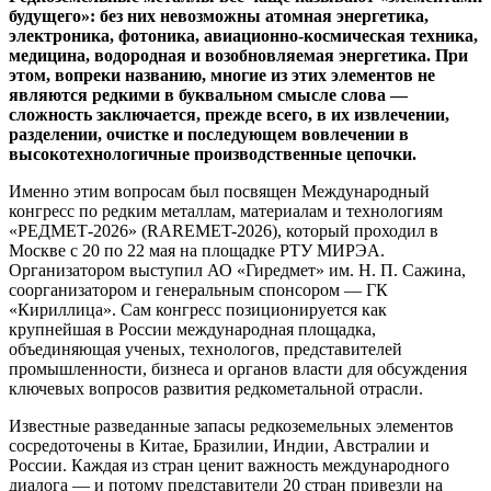
будущего»: без них невозможны атомная энергетика,
электроника, фотоника, авиационно-космическая техника,
медицина, водородная и возобновляемая энергетика. При
этом, вопреки названию, многие из этих элементов не
являются редкими в буквальном смысле слова —
сложность заключается, прежде всего, в их извлечении,
разделении, очистке и последующем вовлечении в
высокотехнологичные производственные цепочки.
Именно этим вопросам был посвящен Международный
конгресс по редким металлам, материалам и технологиям
«РЕДМЕТ-2026» (RAREMET-2026), который проходил в
Москве с 20 по 22 мая на площадке РТУ МИРЭА.
Организатором выступил АО «Гиредмет» им. Н. П. Сажина,
соорганизатором и генеральным спонсором — ГК
«Кириллица». Сам конгресс позиционируется как
крупнейшая в России международная площадка,
объединяющая ученых, технологов, представителей
промышленности, бизнеса и органов власти для обсуждения
ключевых вопросов развития редкометальной отрасли.
Известные разведанные запасы редкоземельных элементов
сосредоточены в Китае, Бразилии, Индии, Австралии и
России. Каждая из стран ценит важность международного
диалога — и потому представители 20 стран привезли на