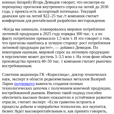
ионных батарей) Игорь Демидов говорит, что несмотря на
переоценку прогнозов внутреннего спроса на литий до 2030
года, у проекта есть экспортный потенциал. Текущий
диапазон цен на литий $22–25 тыс./т компания считает
комфортным для рентабельной разработки месторождения.
«Когда мы начинали, планировалось мировое потребление
литиевой продукции к 2025 году порядка 300 тыс. т, а по
факту потребление превысило 1,5 млн т. И это говорит о том,
что прогнозы ошиблись в лучшую сторону: рост потребления
литиевой продукции растет», — добавил Демидов. По
некоторым оценкам, мировой спрос на литиевую продукцию
в перспективе может достичь 3–3,5 млн т. На этом фоне объем
производства проекта 40–50 тыс. т компания считает рыночно
востребованным.
Советник акционера ГК «Кириллица», доктор технических
наук, эксперт в области редкоземельных металлов Валерий
Ларин
подчеркнул
важность создания полных
технологических цепочек с получением конечной продукции,
востребованной рынком. Именно такой подход способен
обеспечить высокие бизнес-показатели и устойчивое развитие
отрасли, считает эксперт. «Если грамотно встроить в
процессы добычи и переработки технологии, все окупится,
бизнес будет высокорентабельным и, как принято говорить,