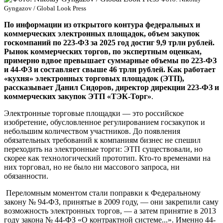
Gyngazov / Global Look Press
По информации из открытого контура федеральных и
коммерческих электронных площадок, объем закупок
госкомпаний по 223-ФЗ за 2025 год достиг 9,9 трлн рублей.
Рынок коммерческих торгов, по экспертным оценкам,
примерно вдвое превышает суммарные объемы по 223-ФЗ
и 44-ФЗ и составляет свыше 46 трлн рублей. Как работает
«кухня» электронных торговых площадок (ЭТП),
рассказывает Данил Сидоров, директор дирекции 223-ФЗ и
коммерческих закупок ЭТП «ТЭК-Торг»
.
Электронные торговые площадки — это российское
изобретение, обусловленное регулированием госзакупок и
небольшим количеством участников. До появления
обязательных требований к компаниям бизнес не спешил
переходить на электронные торги: ЭТП существовали, но
скорее как технологический прототип. Кто-то временами на
них торговал, но не было ни массового запроса, ни
обязанности.
Переломным моментом стали поправки к Федеральному
закону № 94-ФЗ, принятые в 2009 году, — они закрепили саму
возможность электронных торгов, — а затем принятие в 2013
году закона № 44-ФЗ «О контрактной системе...». Именно 44-