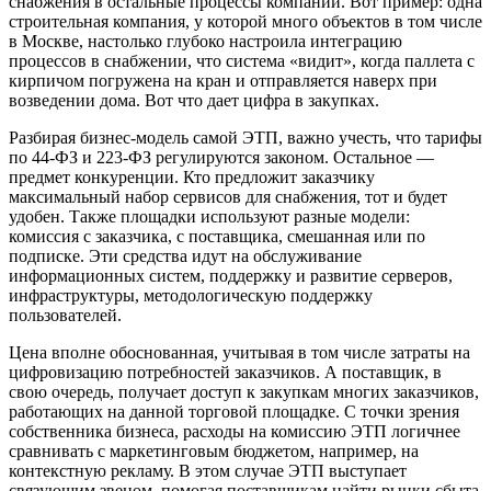
снабжения в остальные процессы компании. Вот пример: одна
строительная компания, у которой много объектов в том числе
в Москве, настолько глубоко настроила интеграцию
процессов в снабжении, что система «видит», когда паллета с
кирпичом погружена на кран и отправляется наверх при
возведении дома. Вот что дает цифра в закупках.
Разбирая бизнес-модель самой ЭТП, важно учесть, что тарифы
по 44-ФЗ и 223-ФЗ регулируются законом. Остальное —
предмет конкуренции. Кто предложит заказчику
максимальный набор сервисов для снабжения, тот и будет
удобен. Также площадки используют разные модели:
комиссия с заказчика, с поставщика, смешанная или по
подписке. Эти средства идут на обслуживание
информационных систем, поддержку и развитие серверов,
инфраструктуры, методологическую поддержку
пользователей.
Цена вполне обоснованная, учитывая в том числе затраты на
цифровизацию потребностей заказчиков. А поставщик, в
свою очередь, получает доступ к закупкам многих заказчиков,
работающих на данной торговой площадке. С точки зрения
собственника бизнеса, расходы на комиссию ЭТП логичнее
сравнивать с маркетинговым бюджетом, например, на
контекстную рекламу. В этом случае ЭТП выступает
связующим звеном, помогая поставщикам найти рынки сбыта