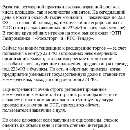
Развитие регулярной практики вызвало взрывной рост как
числа площадок, так и количества клиентов. На сегодняшний
день в России около 20 тысяч компаний — заказчиков по 223-
ФЗ — и около 50 площадок, технически интегрированных с
ЕИС (хотя реально активных по 223-ФЗ значительно меньше).
В тройку крупнейших игроков на этом рынке входят «ЭТП
Газпромбанка», «Росэлторг» и «РТС-Тендер».
Сейчас мы видим тенденцию к расширению торгов — за счет
попадания в контур 223-ФЗ автономных некоммерческих
организаций. Бывает, что и коммерческие организации
разрабатывают внутренние положения, предвосхищая переход
под 223-ФЗ в будущем. Но есть и обратные примеры, когда
предприятие уменьшает государственную долю и становится
коммерческим, выходя из-под действия 223-ФЗ.
Еще встречаются очень строго регламентированные
коммерческие компании. Этот рынок разнообразнее, но и
сложнее: в таких компаниях часто отсутствует культура
проведения закупок на ЭТП, приходится обучать
пользователей заказчика с нуля.
Но самое ключевое: если закупки не оцифрованы, сложно
оценить их объем извне и понять степень интеграции