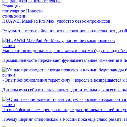
telegram
дзен
вконтакте
tenchat
Редакция
популярное
Новости
стиль жизни
HUAWEI MatePad Pro Max: удобство без компромиссов
Результаты тест-драйва нового высокопроизводительного диза
рынки
Умные производства: когда появятся и какими будут заводы бе
Промышленность переживает фундаментальные изменения в по
рынки
«Опыт без обновления теряет силу»: взрослые возвращаются к
Диплом вуза сейчас нельзя считать достаточным для всего кар
рынки
По всей форме: чем аренда спецодежды привлекательней поку
Почему шеринг спецодежды в России пока еще слабо развит и 