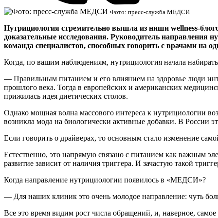
Фото: пресс-служба МЕДСИ
Нутрициология стремительно вышла из ниши wellness‑блого
доказательные исследования. Руководитель направления н
команда специалистов, способных говорить с врачами на од
Когда, по вашим наблюдениям, нутрициология начала набирать
— Правильным питанием и его влиянием на здоровье люди инте
прошлого века. Тогда в европейских и американских медицин
прижилась идея диетических столов.
Однако мощная волна массового интереса к нутрициологии во
возникла мода на биологически активные добавки. В России эт
Если говорить о драйверах, то основным стало изменение самой
Естественно, это напрямую связано с питанием как важным эл
развитие зависит от наличия триггера. И зачастую такой тригг
Когда направление нутрициологии появилось в «МЕДСИ»?
— Для наших клиник это очень молодое направление: чуть бол
Все это время видим рост числа обращений, и, наверное, самое