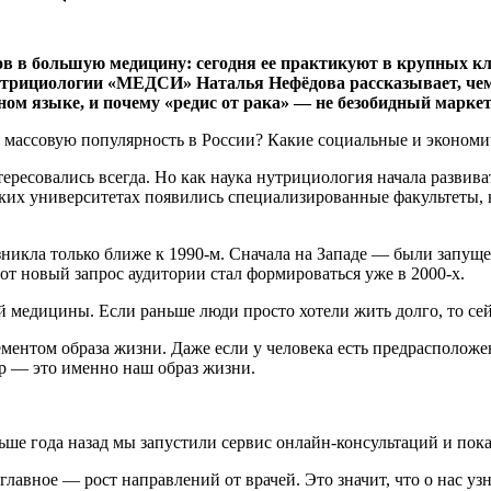
в в большую медицину: сегодня ее практикуют в крупных кл
утрициологии «МЕДСИ» Наталья Нефёдова рассказывает, чем 
ном языке, и почему «редис от рака» — не безобидный маркет
 массовую популярность в России? Какие социальные и экономи
ресовались всегда. Но как наука нутрициология начала развива
ских университетах появились специализированные факультеты
зникла только ближе к 1990-м. Сначала на Западе — были запу
от новый запрос аудитории стал формироваться уже в 2000‑х.
 медицины. Если раньше люди просто хотели жить долго, то сейч
ементом образа жизни. Даже если у человека есть предрасполож
ер — это именно наш образ жизни.
ьше года назад мы запустили сервис онлайн-консультаций и пок
 главное — рост направлений от врачей. Это значит, что о нас у