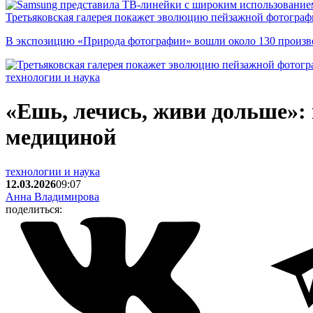
Третьяковская галерея покажет эволюцию пейзажной фотографи
В экспозицию «Природа фотографии» вошли около 130 произ
технологии и наука
«Ешь, лечись, живи дольше»:
медициной
технологии и наука
12.03.2026
09:07
Анна Владимирова
поделиться: