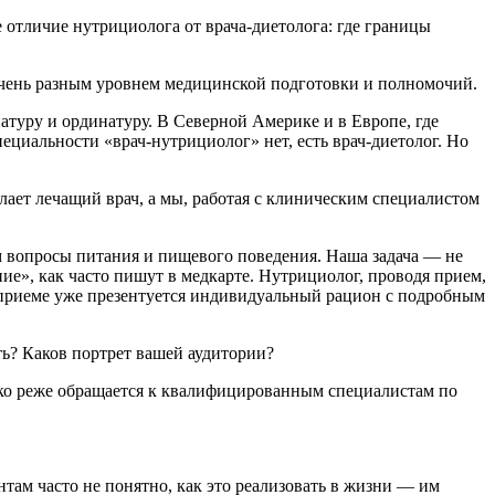
 отличие нутрициолога от врача‑диетолога: где границы
 очень разным уровнем медицинской подготовки и полномочий.
атуру и ординатуру. В Северной Америке и в Европе, где
ециальности «врач-нутрициолог» нет, есть врач-диетолог. Но
ает лечащий врач, а мы, работая с клиническим специалистом
ом вопросы питания и пищевого поведения. Наша задача — не
ие», как часто пишут в медкарте. Нутрициолог, проводя прием,
 приеме уже презентуется индивидуальный рацион с подробным
ть? Каков портрет вашей аудитории?
ако реже обращается к квалифицированным специалистам по
там часто не понятно, как это реализовать в жизни — им