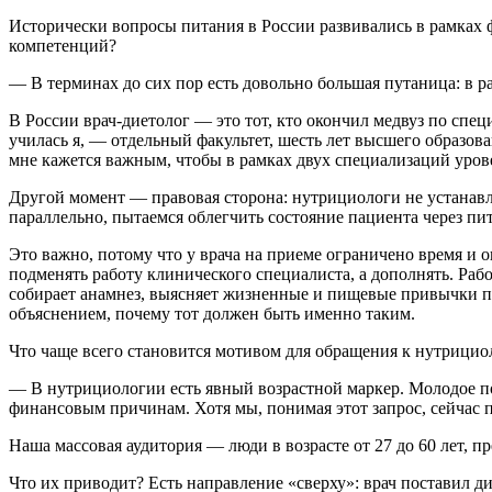
Исторически вопросы питания в России развивались в рамках ф
компетенций?
— В терминах до сих пор есть довольно большая путаница: в 
В России врач‑диетолог — это тот, кто окончил медвуз по спе
училась я, — отдельный факультет, шесть лет высшего образов
мне кажется важным, чтобы в рамках двух специализаций урове
Другой момент — правовая сторона: нутрициологи не устанавл
параллельно, пытаемся облегчить состояние пациента через пи
Это важно, потому что у врача на приеме ограничено время и 
подменять работу клинического специалиста, а дополнять. Раб
собирает анамнез, выясняет жизненные и пищевые привычки п
объяснением, почему тот должен быть именно таким.
Что чаще всего становится мотивом для обращения к нутрициол
— В нутрициологии есть явный возрастной маркер. Молодое п
финансовым причинам. Хотя мы, понимая этот запрос, сейчас 
Наша массовая аудитория — люди в возрасте от 27 до 60 лет,
Что их приводит? Есть направление «сверху»: врач поставил д