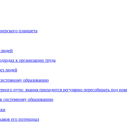
йнерского планшета
з людей
дходах к организации труда
 системному образованию
ьерного пути: знания приходится регулярно пересобирать под но
пки
каков его потенциал