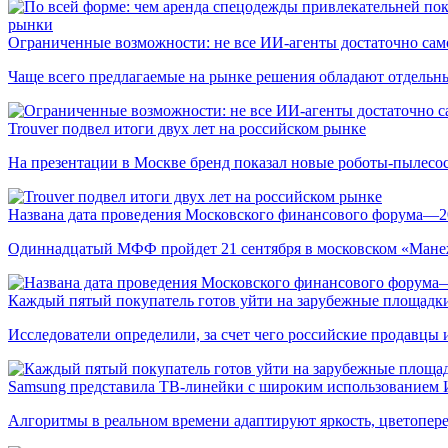
рынки
Ограниченные возможности: не все ИИ-агенты достаточно сам
Чаще всего предлагаемые на рынке решения обладают отдельн
Trouver подвел итоги двух лет на российском рынке
На презентации в Москве бренд показал новые роботы-пылесо
Названа дата проведения Московского финансового форума—2
Одиннадцатый МФФ пройдет 21 сентября в московском «Мане
Каждый пятый покупатель готов уйти на зарубежные площадки
Исследователи определили, за счет чего российские продавц
Samsung представила ТВ-линейки с широким использованием
Алгоритмы в реальном времени адаптируют яркость, цветопере