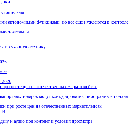
остоятельны
ыми автономными функциями, но все еще нуждаются в контроле
сы и кухонную технику
026
же»
 при росте цен на отечественных маркетплейсах
ы импортных товаров могут конкурировать с иностранными онай
 ИИ
дачу и аудио под контент и условия просмотра