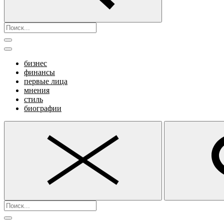
бизнес
финансы
первые лица
мнения
стиль
биографии