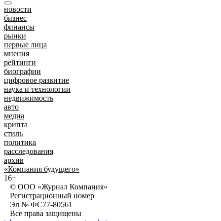
новости
бизнес
финансы
рынки
первые лица
мнения
рейтинги
биографии
цифровое развитие
наука и технологии
недвижимость
авто
медиа
крипта
стиль
политика
расследования
архив
«Компания будущего»
16+
© ООО «Журнал Компания»
Регистрационный номер
Эл № ФС77-80561
Все права защищены