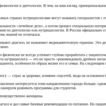
изиологии и диетологии. В чем, на ваш взгляд, принципиальное
разных странах нутрициологами могут называть специалистов с
циальности «лечебное дело», а потом прошел специальную интерн
ания по диетологии или нутрициологии. В России официально сп
нь знаний не отличался.
ивают диагноз, не назначают медикаментозную терапию. Это дел
тание.
он физически не всегда успевает глубоко проработать с пациент
ота нутрициолога — это не просто «рекомендовать дробное питан
ациента, особенности образа жизни его и семьи. На следующем
огу — страх за здоровье, влияние соцсетей, мода на осознаннос
околение интересуется этим направлением гораздо больше, одн
планируем развивать программы для студентов.
 преимущественно женщины.
иагноз и дал самые базовые рекомендации по питанию. Но пациен