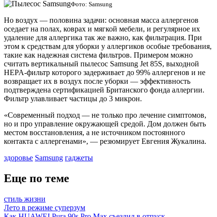
Фото: Samsung
Но воздух — половина задачи: основная масса аллергенов
оседает на полах, коврах и мягкой мебели, и регулярное их
удаление для аллергика так же важно, как фильтрация. При
этом к средствам для уборки у аллергиков особые требования,
такие как надежная система фильтров. Примером можно
считать вертикальный пылесос Samsung Jet 85S, выходной
HEPA-фильтр которого задерживает до 99% аллергенов и не
возвращает их в воздух после уборки — эффективность
подтверждена сертификацией Британского фонда аллергии.
Фильтр улавливает частицы до 3 микрон.
«Современный подход — не только про лечение симптомов,
но и про управление окружающей средой. Дом должен быть
местом восстановления, а не источником постоянного
контакта с аллергенами», — резюмирует Евгения Жукалина.
здоровье
Samsung
гаджеты
Еще по теме
стиль жизни
Лето в режиме суперзум
Как HUAWEI Pura 90s Pro Max съездил в отпуск