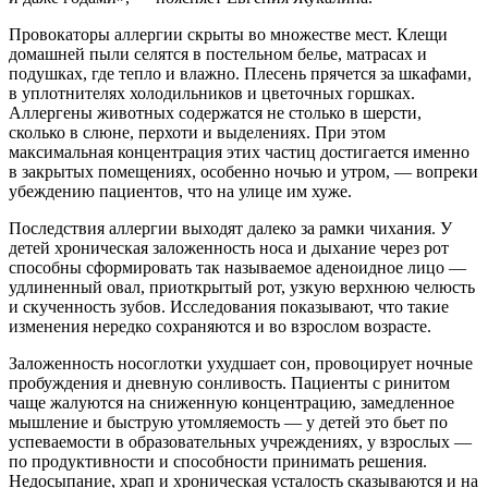
Провокаторы аллергии скрыты во множестве мест. Клещи
домашней пыли селятся в постельном белье, матрасах и
подушках, где тепло и влажно. Плесень прячется за шкафами,
в уплотнителях холодильников и цветочных горшках.
Аллергены животных содержатся не столько в шерсти,
сколько в слюне, перхоти и выделениях. При этом
максимальная концентрация этих частиц достигается именно
в закрытых помещениях, особенно ночью и утром, — вопреки
убеждению пациентов, что на улице им хуже.
Последствия аллергии выходят далеко за рамки чихания. У
детей хроническая заложенность носа и дыхание через рот
способны сформировать так называемое аденоидное лицо —
удлиненный овал, приоткрытый рот, узкую верхнюю челюсть
и скученность зубов. Исследования показывают, что такие
изменения нередко сохраняются и во взрослом возрасте.
Заложенность носоглотки ухудшает сон, провоцирует ночные
пробуждения и дневную сонливость. Пациенты с ринитом
чаще жалуются на сниженную концентрацию, замедленное
мышление и быструю утомляемость — у детей это бьет по
успеваемости в образовательных учреждениях, у взрослых —
по продуктивности и способности принимать решения.
Недосыпание, храп и хроническая усталость сказываются и на