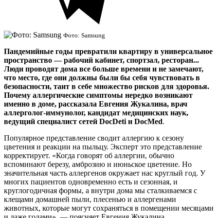
Фото: Samsung
Пандемийные годы превратили квартиру в универсальное
пространство — рабочий кабинет, спортзал, ресторан...
Люди проводят дома все больше времени и не замечают,
что место, где они должны были бы себя чувствовать в
безопасности, таит в себе множество рисков для здоровья.
Почему аллергические симптомы нередко возникают
именно в доме, рассказала Евгения Жукалина, врач
аллерголог-иммунолог, кандидат медицинских наук,
ведущий специалист сетей DocDeti и DocMed
.
Популярное представление сводит аллергию к сезону
цветения и реакции на пыльцу. Эксперт это представление
корректирует. «Когда говорят об аллергии, обычно
вспоминают березу, амброзию и июньское цветение. Но
значительная часть аллергенов окружает нас круглый год. У
многих пациентов одновременно есть и сезонная, и
круглогодичная формы, а внутри дома мы сталкиваемся с
клещами домашней пыли, плесенью и аллергенами
животных, которые могут сохраняться в помещении месяцами
и даже годами», — поясняет Евгения Жукалина.