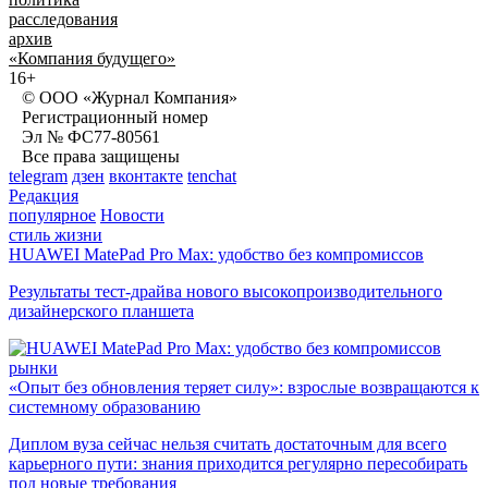
расследования
архив
«Компания будущего»
16+
© ООО «Журнал Компания»
Регистрационный номер
Эл № ФС77-80561
Все права защищены
telegram
дзен
вконтакте
tenchat
Редакция
популярное
Новости
стиль жизни
HUAWEI MatePad Pro Max: удобство без компромиссов
Результаты тест-драйва нового высокопроизводительного
дизайнерского планшета
рынки
«Опыт без обновления теряет силу»: взрослые возвращаются к
системному образованию
Диплом вуза сейчас нельзя считать достаточным для всего
карьерного пути: знания приходится регулярно пересобирать
под новые требования