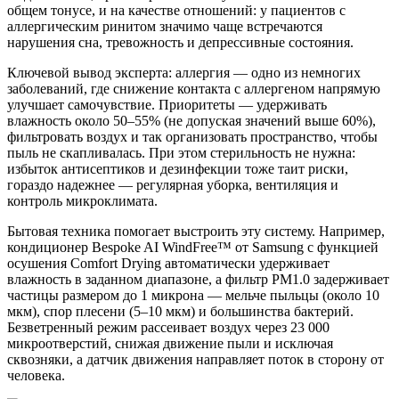
общем тонусе, и на качестве отношений: у пациентов с
аллергическим ринитом значимо чаще встречаются
нарушения сна, тревожность и депрессивные состояния.
Ключевой вывод эксперта: аллергия — одно из немногих
заболеваний, где снижение контакта с аллергеном напрямую
улучшает самочувствие. Приоритеты — удерживать
влажность около 50–55% (не допуская значений выше 60%),
фильтровать воздух и так организовать пространство, чтобы
пыль не скапливалась. При этом стерильность не нужна:
избыток антисептиков и дезинфекции тоже таит риски,
гораздо надежнее — регулярная уборка, вентиляция и
контроль микроклимата.
Бытовая техника помогает выстроить эту систему. Например,
кондиционер Bespoke AI WindFree™ от Samsung с функцией
осушения Comfort Drying автоматически удерживает
влажность в заданном диапазоне, а фильтр PM1.0 задерживает
частицы размером до 1 микрона — мельче пыльцы (около 10
мкм), спор плесени (5–10 мкм) и большинства бактерий.
Безветренный режим рассеивает воздух через 23 000
микроотверстий, снижая движение пыли и исключая
сквозняки, а датчик движения направляет поток в сторону от
человека.