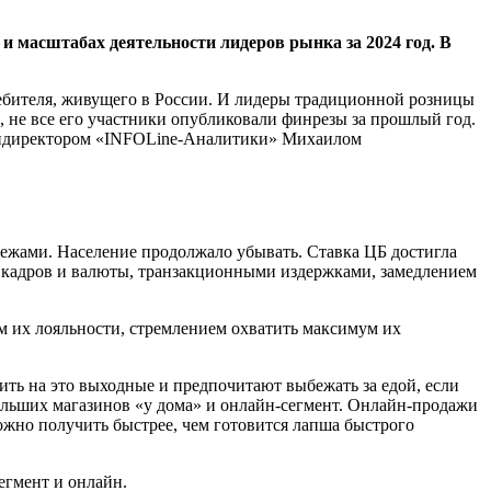
 масштабах деятельности лидеров рынка за 2024 год. В
требителя, живущего в России. И лидеры традиционной розницы
, не все его участники опубликовали финрезы за прошлый год.
 гендиректором «INFOLine-Аналитики» Михаилом
тежами. Население продолжало убывать. Ставка ЦБ достигла
м кадров и валюты, транзакционными издержками, замедлением
м их лояльности, стремлением охватить максимум их
ить на это выходные и предпочитают выбежать за едой, если
ольших магазинов «у дома» и онлайн-сегмент. Онлайн-продажи
можно получить быстрее, чем готовится лапша быстрого
егмент и онлайн.