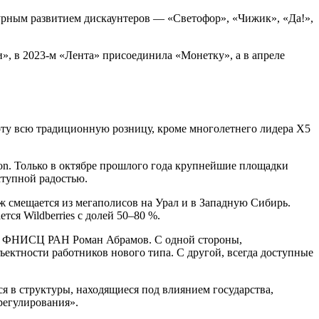
бурным развитием дискаунтеров — «Светофор», «Чижик», «Да!»,
», в 2023-м «Лента» присоединила «Монетку», а в апреле
оту всю традиционную розницу, кроме многолетнего лидера X5
Ozon. Только в октябре прошлого года крупнейшие площадки
ступной радостью.
ж смещается из мегаполисов на Урал и в Западную Сибирь.
ся Wildberries с долей 50–80 %.
 и ФНИСЦ РАН Роман Абрамов. С одной стороны,
тности работников нового типа. С другой, всегда доступные
 в структуры, находящиеся под влиянием государства,
регулирования».