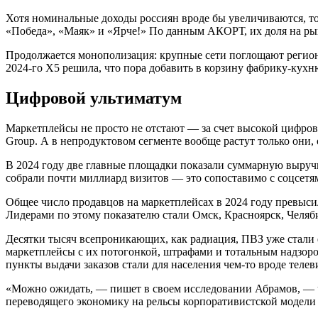
Хотя номинальные доходы россиян вроде бы увеличиваются, то
«Победа», «Маяк» и «Ярче!» По данным АКОРТ, их доля на рын
Продолжается монополизация: крупные сети поглощают региона
2024-го X5 решила, что пора добавить в корзину фабрику-кух
Цифровой ультиматум
Маркетплейсы не просто не отстают — за счет высокой цифро
Group. А в непродуктовом сегменте вообще растут только они,
В 2024 году две главные площадки показали суммарную выручку 
собрали почти миллиард визитов — это сопоставимо с соцсетям
Общее число продавцов на маркетплейсах в 2024 году превыси
Лидерами по этому показателю стали Омск, Красноярск, Челяби
Десятки тысяч всепроникающих, как радиация, ПВЗ уже стал
маркетплейсы с их потогонкой, штрафами и тотальным надзо
пункты выдачи заказов стали для населения чем-то вроде тел
«Можно ожидать, — пишет в своем исследовании Абрамов, — чт
переводящего экономику на рельсы корпоративистской модели 