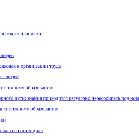
йнерского планшета
з людей
дходах к организации труда
 системному образованию
ьерного пути: знания приходится регулярно пересобирать под но
пки
каков его потенциал