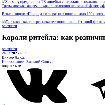
Третьяковская галерея покажет эволюцию пейзажной фотографи
В экспозицию «Природа фотографии» вошли около 130 произ
рейтинги
Короли ритейла: как розничн
рейтинги
24.03.2025
09:35
Виктор Ядуха
Иллюстрации: Виталий Снигур
поделиться: