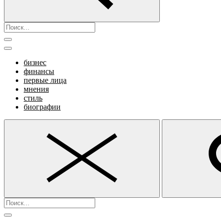
бизнес
финансы
первые лица
мнения
стиль
биографии