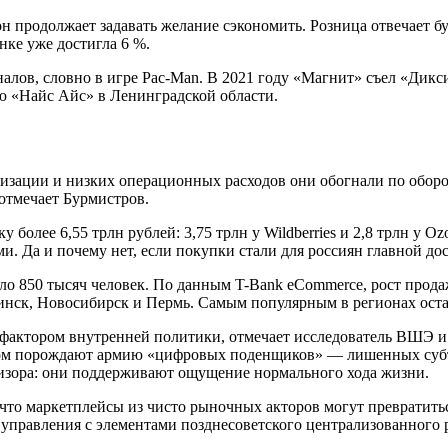
н продолжает задавать желание сэкономить. Розница отвечает 
ке уже достигла 6 %.
лов, словно в игре Pac-Man. В 2021 году «Магнит» съел «Дикси
ню «Найс Айс» в Ленинградской области.
визации и низких операционных расходов они обогнали по обор
 отмечает Бурмистров.
более 6,55 трлн рублей: 3,75 трлн у Wildberries и 2,8 трлн у 
и. Да и почему нет, если покупки стали для россиян главной до
ло 850 тысяч человек. По данным T-Bank eCommerce, рост прода
нск, Новосибирск и Пермь. Самым популярным в регионах остает
и фактором внутренней политики, отмечает исследователь ВШЭ
ром порождают армию «цифровых поденщиков» — лишенных субъек
евизора: они поддерживают ощущение нормального хода жизни.
о маркетплейсы из чисто рыночных акторов могут превратиться
управления с элементами позднесоветского централизованного 