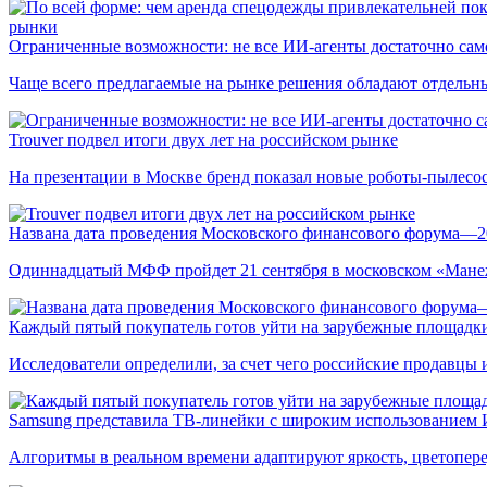
рынки
Ограниченные возможности: не все ИИ-агенты достаточно сам
Чаще всего предлагаемые на рынке решения обладают отдельн
Trouver подвел итоги двух лет на российском рынке
На презентации в Москве бренд показал новые роботы-пылесо
Названа дата проведения Московского финансового форума—2
Одиннадцатый МФФ пройдет 21 сентября в московском «Мане
Каждый пятый покупатель готов уйти на зарубежные площадки
Исследователи определили, за счет чего российские продавц
Samsung представила ТВ-линейки с широким использованием
Алгоритмы в реальном времени адаптируют яркость, цветопере