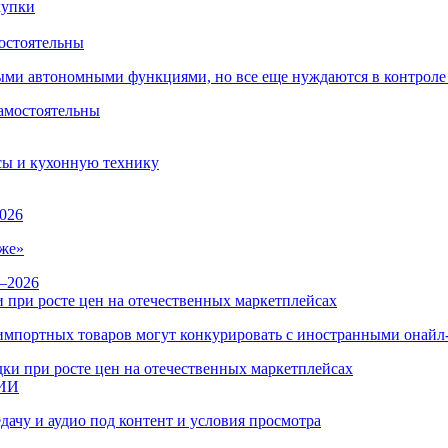
остоятельны
ыми автономными функциями, но все еще нуждаются в контроле
сы и кухонную технику
026
же»
 при росте цен на отечественных маркетплейсах
ы импортных товаров могут конкурировать с иностранными онай
 ИИ
дачу и аудио под контент и условия просмотра