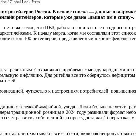
 dpa / Global Look Press
х ритейлеров России. В основе списка — данные о выручке и
 онлайн-ритейлеров, которые уже давно «дышат им в спину».
— не то же самое, что ПВЗ, работают они в итоге на одного по
ркетплейсами. К началу марта, когда мы составляли этот список
угодие и топ-100 ритейлеров, представленный в конце февраля
авался тревожным. Сохранялись проблемы с международными пла
ительскую инфляцию. Для ритейла все это обернулось дефицито
латежей.
ровизацией, чуткостью к настроениям потребителей, повышение
дицию с тележкой-амфибией, уходят. Люди больше не хотят трат
идеры традиционной розницы в 2024 году развивали формат неб
за счет развития собственной экспресс-доставки. Теперь заказ 
гнита» они охватывают все его сети, включая непродуктовый с