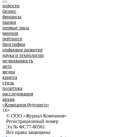
новости
бизнес
финансы
рынки
первые лица
мнения
рейтинги
биографии
цифровое развитие
наука и технологии
недвижимость
авто
медиа
крипта
стиль
политика
расследования
архив
«Компания будущего»
16+
© ООО «Журнал Компания»
Регистрационный номер
Эл № ФС77-80561
Все права защищены