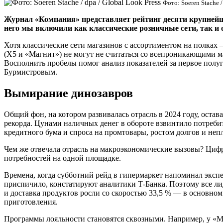
Фото: Soeren Stache /
Журнал «Компания» представляет рейтинг десяти крупнейши
него мы включили как классические розничные сети, так и
Хотя классические сети магазинов с ассортиментом на полках 
(Х5 и «Магнит») не могут не считаться со всепроникающими ма
Восполнить пробелы помог анализ показателей за первое пол
Бурмистровым.
Вымирание динозавров
Общий фон, на котором развивалась отрасль в 2024 году, ост
рекорда. Цунами наличных денег в обороте взвинтило потреб
кредитного бума и спроса на промтовары, ростом долгов и неп
Чем же отвечала отрасль на макроэкономические вызовы? Циф
потребностей на одной площадке.
Времена, когда субботний рейд в гипермаркет напоминал экспе
приспичило, констатируют аналитики Т-Банка. Поэтому все л
и доставка продуктов росли со скоростью 33,5 % — в основном 
приготовления.
Программы лояльности становятся сквозными. Например, у «Ма