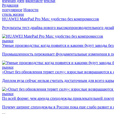
telegram
дзен
вконтакте
tenchat
Редакция
популярное
Новости
стиль жизни
HUAWEI MatePad Pro Max: удобство без компромиссов
Результаты тест-драйва нового высокопроизводительного диза
рынки
Умные производства: когда появятся и какими будут заводы бе
Промышленность переживает фундаментальные изменения в по
рынки
«Опыт без обновления теряет силу»: взрослые возвращаются к
Диплом вуза сейчас нельзя считать достаточным для всего кар
рынки
По всей форме: чем аренда спецодежды привлекательней поку
Почему шеринг спецодежды в России пока еще слабо развит и 