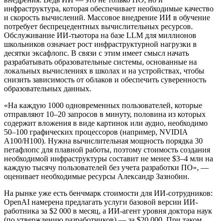
инфраструктура, которая обеспечивает необходимые качество
и скорость вычислений. Массовое внедрение ИИ в обучение
потребует беспрецедентных вычислительных ресурсов.
Обслуживание ИИ-тьютора на базе LLM для миллионов
школьников означает рост инфраструктурной нагрузки в
десятки эксафлопс. В связи с этим имеет смысл начать
разрабатывать образовательные системы, основанные на
локальных вычислениях в школах и на устройствах, чтобы
снизить зависимость от облаков и обеспечить суверенность
образовательных данных.
«На каждую 1000 одновременных пользователей, которые
отправляют 10–20 запросов в минуту, половина из которых
содержит вложения в виде картинок или аудио, необходимо
50–100 графических процессоров (например, NVIDIA
A100/H100). Нужна вычислительная мощность порядка 30
петафлопс для плавной работы, поэтому стоимость создания
необходимой инфраструктуры составит не менее $3–4 млн на
каждую тысячу пользователей без учета разработки ПО», —
оценивает необходимые ресурсы Александр Зазнобин.
На рынке уже есть бенчмарк стоимости для ИИ-сотрудников:
OpenAI намерена предлагать услуги базовой версии ИИ-
работника за $2 000 в месяц, а ИИ-агент уровня доктора наук
(по утверждению разработчиков) — за $20 000. При таком