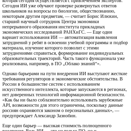
которая сегодня осуществляется с привлечением экспертов.
Сегодня ИИ уже обучают проверке развернутых ответов
школьников на вопросы по биологии, обществознанию,
некоторым другим предметам, — считает Борис Илюхин,
старший научный сотрудник Центра экономики
непрерывного образования института прикладных
экономических исследований РАНХиГС. — Еще один
вариант использования ИИ — автоматизация выявления
затруднений у ребят в освоении учебной программы и подбор
материала, изучение которого позволит с этими
затруднениями справиться, формирование индивидуальных
образовательных траекторий. Часть такого функционала уже
реализована, например, в ПО „Облако знаний“».
Однако барьерами на пути внедрения ИИ выступают жесткие
требования регуляторов и экономические обстоятельства. В
России в большинстве систем с использованием
искусственного интеллекта, которые запускаются в регионах,
нет доверенных технологий информационной безопасности.
«Как бы ни было соблазнительно использовать зарубежные
API, возможности для этого ограничены, поскольку данные
россиян охраняются законом о персональных данных», —
предупреждает Александр Зазнобин.
Еще один барьер — высокая стоимость полноценного
внедрения. Ведь ИИ — это не только ПО, но и