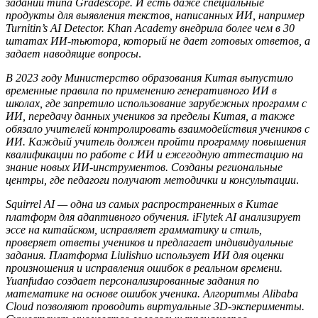
заданий типа Gradescope. И есть даже специальные
продукты для выявления текстов, написанных ИИ, например
Turnitin’s AI Detector. Khan Academy внедрила более чем в 30
штатах ИИ-тьютора, который не дает готовых ответов, а
задает наводящие вопросы
.
В 2023 году Министерство образования Китая выпустило
временные правила по применению генеративного ИИ в
школах, где запретило использование зарубежных программ с
ИИ, передачу данных учеников за пределы Китая, а также
обязало учителей контролировать взаимодействия учеников с
ИИ. Каждый учитель должен пройти программу повышения
квалификации по работе с ИИ и ежегодную аттестацию на
знание новых ИИ-инструментов. Созданы региональные
центры, где педагоги получают методички и консультации
.
Squirrel AI — одна из самых распространенных в Китае
платформ для адаптивного обучения. iFlytek AI анализирует
эссе на китайском, исправляет грамматику и стиль,
проверяет ответы учеников и предлагает индивидуальные
задания. Платформа Liulishuo использует ИИ для оценки
произношения и исправления ошибок в реальном времени.
Yuanfudao создает персонализированные задания по
математике на основе ошибок ученика. Алгоритмы Alibaba
Cloud позволяют проводить виртуальные 3D-эксперименты.