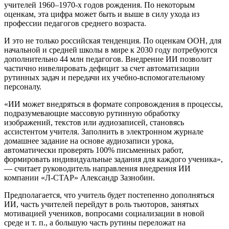
учителей 1960–1970-х годов рождения. По некоторым
оценкам, эта цифра может быть и выше в силу ухода из
профессии педагогов среднего возраста.
И это не только российская тенденция. По оценкам ООН, для
начальной и средней школы в мире к 2030 году потребуются
дополнительно 44 млн педагогов. Внедрение ИИ позволит
частично нивелировать дефицит за счет автоматизации
рутинных задач и передачи их учебно-вспомогательному
персоналу.
«ИИ может внедряться в формате сопровождения в процессы,
подразумевающие массовую рутинную обработку
изображений, текстов или аудиозаписей, становясь
ассистентом учителя. Заполнить в электронном журнале
домашнее задание на основе аудиозаписи урока,
автоматически проверять 100% письменных работ,
формировать индивидуальные задания для каждого ученика»,
— считает руководитель направления внедрения ИИ
компании «Л-СТАР» Александр Зазнобин.
Предполагается, что учитель будет постепенно дополняться
ИИ, часть учителей перейдут в роль тьюторов, занятых
мотивацией учеников, вопросами социализации в новой
среде и т. п., а бoльшую часть рутины переложат на