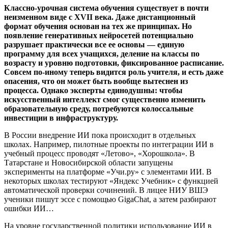
Классно-урочная система обучения существует в почти
неизменном виде с XVII века. Даже дистанционный
формат обучения основан на тех же принципах. Но
появление генеративных нейросетей потенциально
разрушает практически все ее основы — единую
программу для всех учащихся, деление на классы по
возрасту и уровню подготовки, фиксированное расписание.
Совсем по-иному теперь видится роль учителя, и есть даже
опасения, что он может быть вообще вытеснен из
процесса. Однако эксперты единодушны: чтобы
искусственный интеллект смог существенно изменить
образовательную среду, потребуются колоссальные
инвестиции в инфраструктуру.
В России внедрение ИИ пока происходит в отдельных
школах. Например, пилотные проекты по интеграции ИИ в
учебный процесс проводят «Летово», «Хорошкола». В
Татарстане и Новосибирской области запущены
эксперименты на платформе «Учи.ру» с элементами ИИ. В
некоторых школах тестируют «Яндекс Учебник» с функцией
автоматической проверки сочинений. В лицее НИУ ВШЭ
ученики пишут эссе с помощью GigaChat, а затем разбирают
ошибки ИИ…
На уровне государственной политики использование ИИ в