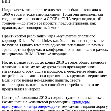
ВВП.
Надо сказать, что впервые идея тоннеля была высказана в
1960-е годы и тоже американцами. Тогда она предполагала
соединение энергосистем СССР и США через подводный
тоннель — до этого все проекты предусматривали, как
правило, железнодорожный мост.
Практической реализации идея «мультитранспортного
коридора ICL — World Link», как был назван тот проект, не
получила. Однако тема периодически всплывала на разных
транспортных форумах и конференциях, в том числе в рамках
инициативы ВСМ «Пекин-Анкоридж».
Но, по правде говоря, до конца 2010-х годов общественность
относилась к этому всему достаточно прохладно: эпоха
гигантских строек ушла в прошлое, а мелкотемье общества
потребления органически противилось крупным свершениям.
Если нечто нельзя немедленно выпить, съесть,
инсталлировать или иным способом потребить — это не
представляет интереса.
Со второй половины 2010-х годов ситуация стала меняться.
Размявшись на «сланцевой революции»,
грюндеры
приступили к «энергопереходу»
и тем самым открыли дорогу
самым баснословным инициативам: Tesla полетела в космос,