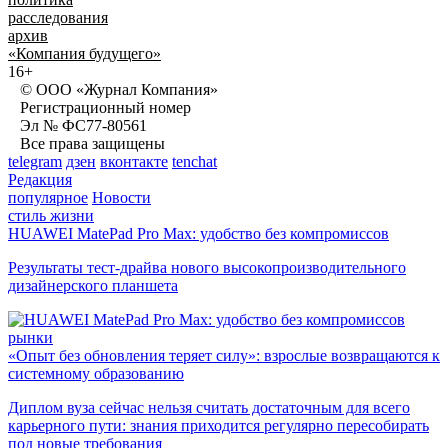
расследования
архив
«Компания будущего»
16+
© ООО «Журнал Компания»
Регистрационный номер
Эл № ФС77-80561
Все права защищены
telegram
дзен
вконтакте
tenchat
Редакция
популярное
Новости
стиль жизни
HUAWEI MatePad Pro Max: удобство без компромиссов
Результаты тест-драйва нового высокопроизводительного
дизайнерского планшета
рынки
«Опыт без обновления теряет силу»: взрослые возвращаются к
системному образованию
Диплом вуза сейчас нельзя считать достаточным для всего
карьерного пути: знания приходится регулярно пересобирать
под новые требования