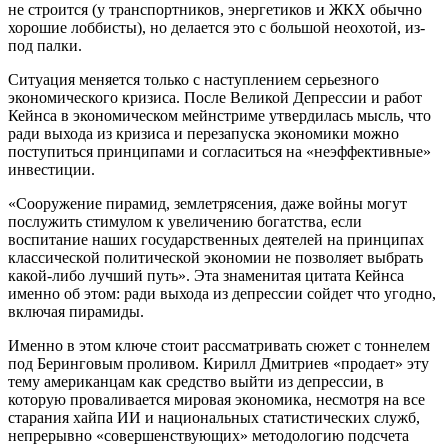
не строится (у транспортников, энергетиков и ЖКХ обычно
хорошие лоббисты), но делается это с большой неохотой, из-
под палки.
Ситуация меняется только с наступлением серьезного
экономического кризиса. После Великой Депрессии и работ
Кейнса в экономическом мейнстриме утвердилась мысль, что
ради выхода из кризиса и перезапуска экономики можно
поступиться принципами и согласиться на «неэффективные»
инвестиции.
«Сооружение пирамид, землетрясения, даже войны могут
послужить стимулом к увеличению богатства, если
воспитание наших государственных деятелей на принципах
классической политической экономии не позволяет выбрать
какой-либо лучший путь». Эта знаменитая цитата Кейнса
именно об этом: ради выхода из депрессии сойдет что угодно,
включая пирамиды.
Именно в этом ключе стоит рассматривать сюжет с тоннелем
под Беринговым проливом. Кирилл Дмитриев «продает» эту
тему американцам как средство выйти из депрессии, в
которую проваливается мировая экономика, несмотря на все
старания хайпа ИИ и национальных статистических служб,
непрерывно «совершенствующих» методологию подсчета