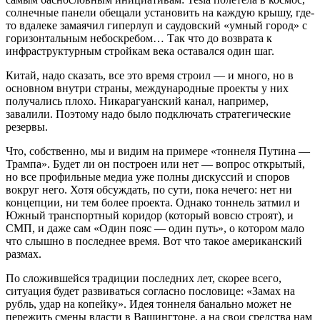
солнечные панели обещали установить на каждую крышу, где-
то вдалеке замаячил гиперлуп и саудовский «умный город» с
горизонтальным небоскребом… Так что до возврата к
инфраструктурным стройкам века оставался один шаг.
Китай, надо сказать, все это время строил — и много, но в
основном внутри страны, международные проекты у них
получались плохо. Никарагуанский канал, например,
завалили. Поэтому надо было подключать стратегические
резервы.
Что, собственно, мы и видим на примере «тоннеля Путина —
Трампа». Будет ли он построен или нет — вопрос открытый,
но все профильные медиа уже полны дискуссий и споров
вокруг него. Хотя обсуждать, по сути, пока нечего: нет ни
концепции, ни тем более проекта. Однако тоннель затмил и
Южный транспортный коридор (который вовсю строят), и
СМП, и даже сам «Один пояс — один путь», о котором мало
что слышно в последнее время. Вот что такое американский
размах.
По сложившейся традиции последних лет, скорее всего,
ситуация будет развиваться согласно пословице: «Замах на
рубль, удар на копейку». Идея тоннеля банально может не
пережить смены власти в Вашингтоне, а на свои средства нам