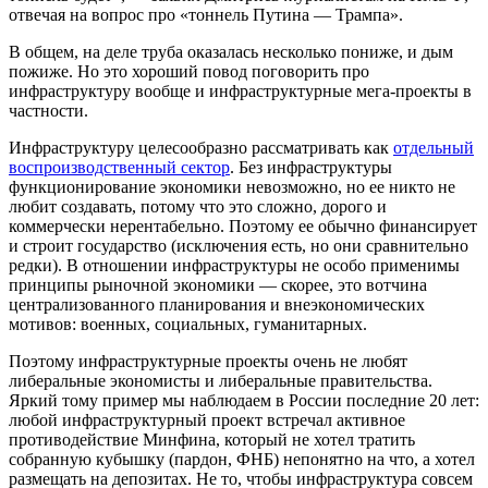
отвечая на вопрос про «тоннель Путина — Трампа».
В общем, на деле труба оказалась несколько пониже, и дым
пожиже. Но это хороший повод поговорить про
инфраструктуру вообще и инфраструктурные мега-проекты в
частности.
Инфраструктуру целесообразно рассматривать как
отдельный
воспроизводственный сектор
. Без инфраструктуры
функционирование экономики невозможно, но ее никто не
любит создавать, потому что это сложно, дорого и
коммерчески нерентабельно. Поэтому ее обычно финансирует
и строит государство (исключения есть, но они сравнительно
редки). В отношении инфраструктуры не особо применимы
принципы рыночной экономики — скорее, это вотчина
централизованного планирования и внеэкономических
мотивов: военных, социальных, гуманитарных.
Поэтому инфраструктурные проекты очень не любят
либеральные экономисты и либеральные правительства.
Яркий тому пример мы наблюдаем в России последние 20 лет:
любой инфраструктурный проект встречал активное
противодействие Минфина, который не хотел тратить
собранную кубышку (пардон, ФНБ) непонятно на что, а хотел
размещать на депозитах. Не то, чтобы инфраструктура совсем