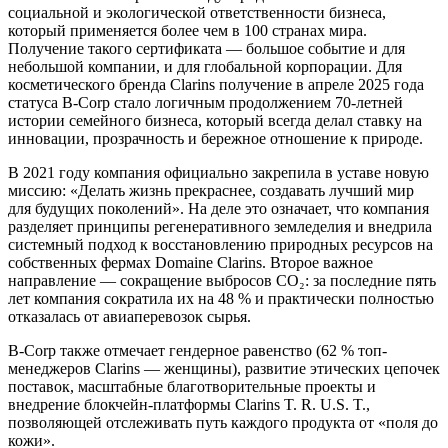
социальной и экологической ответственности бизнеса,
который применяется более чем в 100 странах мира.
Получение такого сертификата — большое событие и для
небольшой компании, и для глобальной корпорации. Для
косметического бренда Clarins получение в апреле 2025 года
статуса B-Corp стало логичным продолжением 70-летней
истории семейного бизнеса, который всегда делал ставку на
инновации, прозрачность и бережное отношение к природе.
В 2021 году компания официально закрепила в уставе новую
миссию: «Делать жизнь прекраснее, создавать лучший мир
для будущих поколений». На деле это означает, что компания
разделяет принципы регенеративного земледелия и внедрила
системный подход к восстановлению природных ресурсов на
собственных фермах Domaine Clarins. Второе важное
направление — сокращение выбросов CO₂: за последние пять
лет компания сократила их на 48 % и практически полностью
отказалась от авиаперевозок сырья.
B-Corp также отмечает гендерное равенство (62 % топ-
менеджеров Clarins — женщины), развитие этических цепочек
поставок, масштабные благотворительные проекты и
внедрение блокчейн-платформы Clarins T. R. U.S. T.,
позволяющей отслеживать путь каждого продукта от «поля до
кожи».