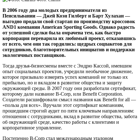
В 2006 году два молодых предпринимателя из
Пенсильвании — Джей Коэн Гилберт и Барт Хулахан —
выгодно продали свой стартап по производству кроссовок
AND1 компании American Sporting Goods. Однако радость
от успешной сделки была омрачена тем, как быстро
корпорация переварила их любимый проект, отказавшись
от всего, чем они так гордились: щедрых соцпакетов для
сотрудников, благотворительных инициатив и поддержки
экологичных поставщиков.
Тогда друзья-бизнесмены вместе с Эндрю Кассой, имевшим
опыт социальных проектов, учредили необычное движение,
которое призывало измерять успех компаний не только их
прибылью, но и вкладом в развитие общества и защиту
окружающей среды. В 2007 году они разработали сертификат,
которому дали название B-Corp, или Benefit Corporation.
Создатели расшифровали смысл названия как Benefit for all —
«польза для всех». Вручали этот сертификат компаниям,
прошедшим строгий аудит по пяти ключевым направлениям:
отношения с сотрудниками, вклад в развитие общества, забота
об окружающей среде, качество работы с клиентами и
корпоративное управление.
Постепенно B-Corp стал международным эталоном