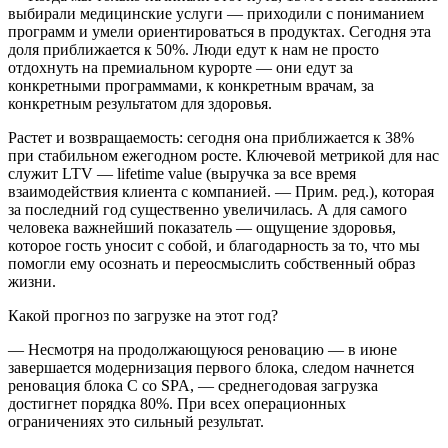
выбирали медицинские услуги — приходили с пониманием
программ и умели ориентироваться в продуктах. Сегодня эта
доля приближается к 50%. Люди едут к нам не просто
отдохнуть на премиальном курорте — они едут за
конкретными программами, к конкретным врачам, за
конкретным результатом для здоровья.
Растет и возвращаемость: сегодня она приближается к 38%
при стабильном ежегодном росте. Ключевой метрикой для нас
служит LTV — lifetime value (выручка за все время
взаимодействия клиента с компанией. — Прим. ред.), которая
за последний год существенно увеличилась. А для самого
человека важнейший показатель — ощущение здоровья,
которое гость уносит с собой, и благодарность за то, что мы
помогли ему осознать и переосмыслить собственный образ
жизни.
Какой прогноз по загрузке на этот год?
— Несмотря на продолжающуюся реновацию — в июне
завершается модернизация первого блока, следом начнется
реновация блока C со SPA, — среднегодовая загрузка
достигнет порядка 80%. При всех операционных
ограничениях это сильный результат.