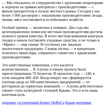
— Мы отказались от сотрудничества с крупными операторами
и перешли на прямые контракты с производителями — с
явным приоритетом в пользу местного рынка. Сегодня у нас
более 5 000 договоров с локальными производителями: ягоды,
овощи, мясо поставляются из небольших хозяйств.
Особый пример — косметика в номерах. Два года мы
целенаправленно помогали местным производителям достичь
нужного уровня качества. В итоге местная компания выиграла
тендер и начала поставлять уходовые средства, и не только в
«Мрию» — еще свыше 30 гостиниц уже заказали
аналогичную продукцию. Схожая логика — в концепции
полезного мини-бара, собранного совместно с крымскими
производителями.
Это качественные изменения, а что касается
количественных… В Алупке в начале проекта были
зарегистрированы 70 бизнесов. В прошлом году — 240, в
этом ожидаем 400–450. Когда вокруг нас сформируется
плотная среда из 500 качественных предприятий — от
ресторанов до сервисных компаний, — Алупка действительно
сможет стать культурной столицей Крыма. Это и есть наша
конечная цель.
здоровье
гостиничный бизнес
HoReCa
Крым
интервью