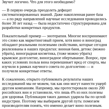
Звучит логично. Что для этого необходимо?
— В первую очередь преодолеть дефицит
систематизированных знаний. Даже накопленная ранее база
— а по ряду направлений научные исследования проводились
более 30 лет назад — была недостаточно структурирована для
разработки конкретных продуктов.
Показательный пример — энотерапия. Многие воспринимают
это слово как маркетинговый прием, хотя вино и виноград
обладают реальными полезными свойствами, которые сегодня
реализованы в наших продуктах: винная баня, детокс (можно
убрать), виноградная косметика, (тоже можно убрать)
крымское долголетие, виноградное обертывание. Вопрос, при
каких условиях польза вина перевешивает вред от спирта, мы
изучили в рамках научного совета по долголетию — и
получили конкретные ответы.
К сожалению, открыто публиковать результаты наших
исследований мы не можем, так как они могут нанести ущерб
другим компаниям. Например, мы протестировали около 200
российских вин и установили, что лишь 4% из них полезны
для здоровья. Публикация таких данных ударила бы по целой
индустрии. Поэтому мы выбираем другой путь: помогаем
производителям понять, что именно делает вино полезным.