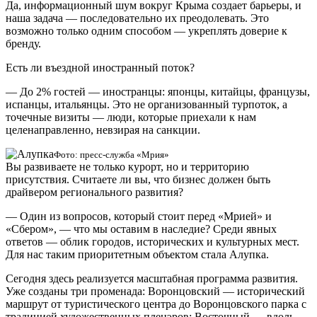
Да, информационный шум вокруг Крыма создает барьеры, и
наша задача — последовательно их преодолевать. Это
возможно только одним способом — укреплять доверие к
бренду.
Есть ли въездной иностранный поток?
— До 2% гостей — иностранцы: японцы, китайцы, французы,
испанцы, итальянцы. Это не организованный турпоток, а
точечные визиты — люди, которые приехали к нам
целенаправленно, невзирая на санкции.
Фото: пресс-служба «Мрия»
Вы развиваете не только курорт, но и территорию
присутствия. Считаете ли вы, что бизнес должен быть
драйвером регионального развития?
— Один из вопросов, который стоит перед «Мрией» и
«Сбером», — что мы оставим в наследие? Среди явных
ответов — облик городов, исторических и культурных мест.
Для нас таким приоритетным объектом стала Алупка.
Сегодня здесь реализуется масштабная программа развития.
Уже созданы три променада: Воронцовский — исторический
маршрут от туристического центра до Воронцовского парка с
традицией художественных пленэров; Восточный — вдоль