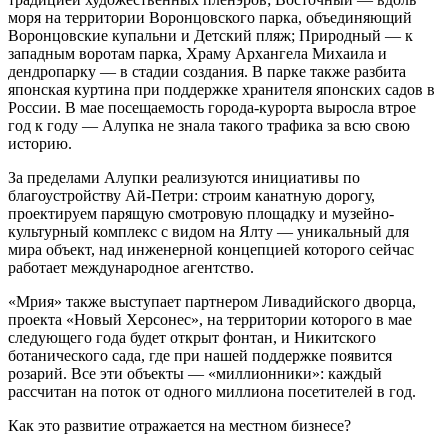
моря на территории Воронцовского парка, объединяющий
Воронцовские купальни и Детский пляж; Природный — к
западным воротам парка, Храму Архангела Михаила и
дендропарку — в стадии создания. В парке также разбита
японская куртина при поддержке хранителя японских садов в
России. В мае посещаемость города-курорта выросла втрое
год к году — Алупка не знала такого трафика за всю свою
историю.
За пределами Алупки реализуются инициативы по
благоустройству Ай-Петри: строим канатную дорогу,
проектируем парящую смотровую площадку и музейно-
культурный комплекс с видом на Ялту — уникальный для
мира объект, над инженерной концепцией которого сейчас
работает международное агентство.
«Мрия» также выступает партнером Ливадийского дворца,
проекта «Новый Херсонес», на территории которого в мае
следующего года будет открыт фонтан, и Никитского
ботанического сада, где при нашей поддержке появится
розарий. Все эти объекты — «миллионники»: каждый
рассчитан на поток от одного миллиона посетителей в год.
Как это развитие отражается на местном бизнесе?