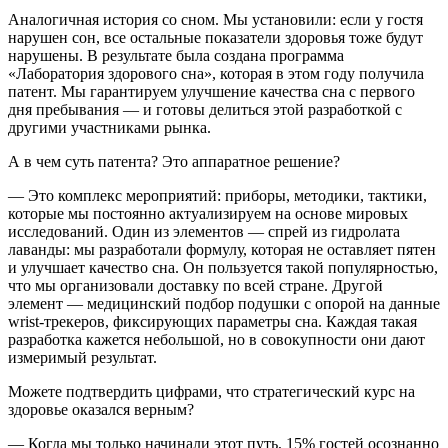
Аналогичная история со сном. Мы установили: если у гостя
нарушен сон, все остальные показатели здоровья тоже будут
нарушены. В результате была создана программа
«Лаборатория здорового сна», которая в этом году получила
патент. Мы гарантируем улучшение качества сна с первого
дня пребывания — и готовы делиться этой разработкой с
другими участниками рынка.
А в чем суть патента? Это аппаратное решение?
— Это комплекс мероприятий: приборы, методики, тактики,
которые мы постоянно актуализируем на основе мировых
исследований. Один из элементов — спрей из гидролата
лаванды: мы разработали формулу, которая не оставляет пятен
и улучшает качество сна. Он пользуется такой популярностью,
что мы организовали доставку по всей стране. Другой
элемент — медицинский подбор подушки с опорой на данные
wrist-трекеров, фиксирующих параметры сна. Каждая такая
разработка кажется небольшой, но в совокупности они дают
измеримый результат.
Можете подтвердить цифрами, что стратегический курс на
здоровье оказался верным?
— Когда мы только начинали этот путь, 15% гостей осознанно