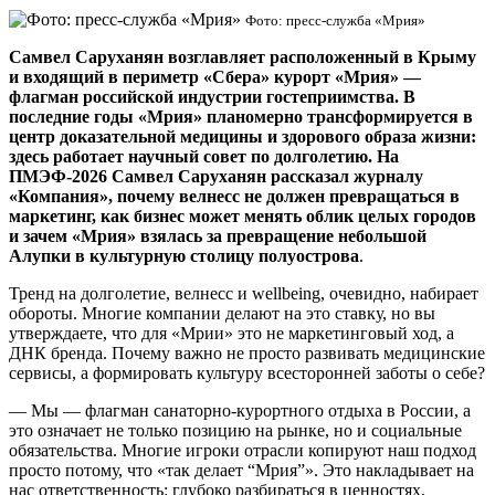
Фото: пресс-служба «Мрия»
Самвел Саруханян возглавляет расположенный в Крыму
и входящий в периметр «Сбера» курорт «Мрия» —
флагман российской индустрии гостеприимства. В
последние годы «Мрия» планомерно трансформируется в
центр доказательной медицины и здорового образа жизни:
здесь работает научный совет по долголетию. На
ПМЭФ-2026 Самвел Саруханян рассказал журналу
«Компания», почему велнесс не должен превращаться в
маркетинг, как бизнес может менять облик целых городов
и зачем «Мрия» взялась за превращение небольшой
Алупки в культурную столицу полуострова
.
Тренд на долголетие, велнесс и wellbeing, очевидно, набирает
обороты. Многие компании делают на это ставку, но вы
утверждаете, что для «Мрии» это не маркетинговый ход, а
ДНК бренда. Почему важно не просто развивать медицинские
сервисы, а формировать культуру всесторонней заботы о себе?
— Мы — флагман санаторно-курортного отдыха в России, а
это означает не только позицию на рынке, но и социальные
обязательства. Многие игроки отрасли копируют наш подход
просто потому, что «так делает “Мрия”». Это накладывает на
нас ответственность: глубоко разбираться в ценностях,