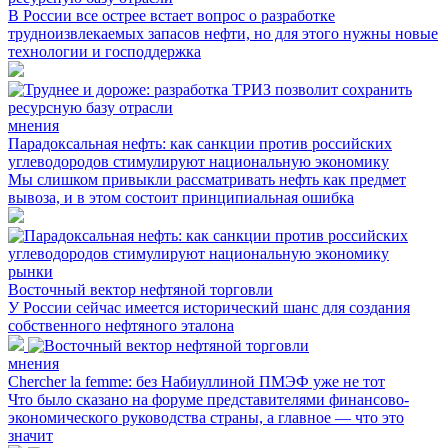
В России все острее встает вопрос о разработке
трудноизвлекаемых запасов нефти, но для этого нужны новые
технологии и господдержка
мнения
Парадоксальная нефть: как санкции против российских
углеводородов стимулируют национальную экономику
Мы слишком привыкли рассматривать нефть как предмет
вывоза, и в этом состоит принципиальная ошибка
рынки
Восточный вектор нефтяной торговли
У России сейчас имеется исторический шанс для создания
собственного нефтяного эталона
мнения
Chercher la femme: без Набиуллиной ПМЭФ уже не тот
Что было сказано на форуме представителями финансово-
экономического руководства страны, а главное — что это
значит