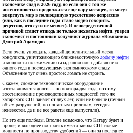
экономике спад в 2026 году, но если они с той же
интенсивностью продолжатся еще пару месяцев, то могут
ввергнуть мир в полноценную трехлетнюю депрессию
(или, как в последние годы стало модно говорить,
рецессию, что сути не меняет). И непосредственной
причиной станет отнюдь не только нехватка нефти, уверен
экономист и постоянный колумнист журнала «Компания»
Дмитрий Адамидов
.
Если очень упрощать, каждый дополнительный месяц
конфликта, уничтожающего ближневосточную
добычу нефти
и мощности по сжижению газа, равносилен добавлению
одного года к последующему экономическому спаду.
Объяснение тут очень простое: ломать не строить.
Скажем, сложное технологическое оборудование
изготавливается долго — по полтора-два года, поэтому
восстановление производственных мощностей того же
катарского СПГ займет от двух лет, если не больше (точный
объем разрушений, по понятным причинам, сегодня
неизвестен, да и не все ракеты еще выпустили).
Но это еще полбеды. Вполне возможно, что Катару будет и
проще, и выгоднее построить вместо завода СПГ новые
мощности по производству удобрений — они за последнее