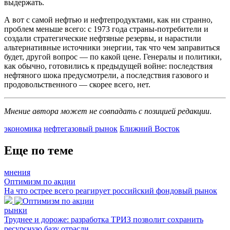
выдержать.
А вот с самой нефтью и нефтепродуктами, как ни странно,
проблем меньше всего: с 1973 года страны-потребители и
создали стратегические нефтяные резервы, и нарастили
альтернативные источники энергии, так что чем заправиться
будет, другой вопрос — по какой цене. Генералы и политики,
как обычно, готовились к предыдущей войне: последствия
нефтяного шока предусмотрели, а последствия газового и
продовольственного — скорее всего, нет.
Мнение автора может не совпадать с позицией редакции
.
экономика
нефтегазовый рынок
Ближний Восток
Еще по теме
мнения
Оптимизм по акции
На что острее всего реагирует российский фондовый рынок
рынки
Труднее и дороже: разработка ТРИЗ позволит сохранить
ресурсную базу отрасли