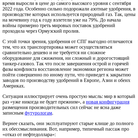
время выросли в цене до самого высокого уровня с сентября
2022 года. Особенно сильно подорожали азотные удобрения, в
производстве которых используется природный газ. Так, цены
на мочевину год к году взлетели уже на 79%. До начала
войны примерно треть мировых поставок удобрений
проходила через Ормузский пролив.
С этой точки зрения, удобрения от СПГ выгодно отличаются
тем, что их транспортировка может осуществляться
сравнительно дешево и не требуется ни сложное
оборудование для сжижения, ни сложный и дорогостоящий
танкер-газовоз. Так что после завершения острой и горячей
фазы конфликта восстановление экономики региона может
пойти совершенно по иному пути, что приведет к закрытию
заводов по производству удобрений в Европе, Азии и обеих
Америках.
Ситуация иллюстрирует очень простую мысль: мир в который
раз «уже никогда не будет прежним», а
новая конфигурация
размещения производительных сил сейчас не ясна даже
записным
футурологам
.
Вернее сказать, они эксплуатируют старые клише до полного
их обессмысливания. Вот, например, типичный пассаж про
«отказ от нефтедоллара»: