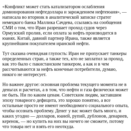
«Конфликт может стать катализатором ослабления
доминирования нефтедоллара и зарождением нефтеюаня», —
написала во вторник в аналитической записке стратег
немецкого банка Маллика Сачдева, ссылаясь на сообщения
СМИ о том, что Иран разрешает проход судов через
Ормузский пролив, если оплата за нефть производится в
юанях. Китай, давний партнер Ирана, также является
крупнейшим покупателем иранской нефти.
Тут сказана очевидная глупость: Иран не пропускает танкеры
определенных стран, а также тех, кто не заплатил за проход,
как это было с пакистанским танкером, а как и в чем
рассчитываются за нефть конечные потребители, думаю,
никого не интересует.
Но важнее другое: основная проблема текущего момента не в
деньгах и расчетах, а в том, что нефти и газа физически может
не быть. Ни по каким ценам. Советским людям, заставшим
эпоху товарного дефицита, это хорошо понятно, а все
остальные просто не имеют необходимого социального опыта,
чтобы осознать проблему. Денег у вас может быть много, и
каких угодно — долларов, юаней, рупий, дублонов, денариев,
керенок, — но купить на них вы ничего не сможете, потому
что товара нет и взять его неоткуда.