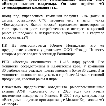
«Восход» сменил владельца. Он мог перейти АО
«Инновационная компания НЗ».
Фонд под управлением компании получил 33% долей в
фирме, оставшиеся 67% перешли ему в залог, узнал
«Коммерсантъ». Вылов лососей привлекает инвесторов за
счет взрывного роста потребительского интереса к красной
рыбе: ее продажи в натуральном выражении в I квартале
выросли на 22%.
ИК НЗ контролируется Юрием Новиковым, это же
предприятие является учредителем ООО «Рэвард Инвест»,
которым ранее владел Александр Раппопорт.
РПХ «Восход» оценивается в 11–15 млрд рублей. Его
мощности сосредоточены в Камчатском крае. У компании
30 рыболовных участков, шесть заводов и более 35 судов. Эти
мощности позволяют выпускать в год более 24 тыс. т готовой
продукции, красной рыбы и икры.
Изначально предприятие объединяло рыбопромышленные
активы АФК «Система», но в 2023 году она начала
постепенно выходить из бизнеса. В 2025 году контроль над
«Восходом» получило принадлежащее Милане Керимовой АО
«Инсофт».