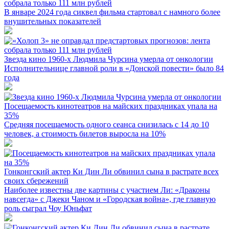
собрала только 111 млн рублей
В январе 2024 года сиквел фильма стартовал с намного более
внушительных показателей
Звезда кино 1960-х Людмила Чурсина умерла от онкологии
Исполнительнице главной роли в «Донской повести» было 84
года
Посещаемость кинотеатров на майских праздниках упала на
35%
Средняя посещаемость одного сеанса снизилась с 14 до 10
человек, а стоимость билетов выросла на 10%
Гонконгский актер Ки Дин Ли обвинил сына в растрате всех
своих сбережений
Наиболее известны две картины с участием Ли: «Драконы
навсегда» с Джеки Чаном и «Городская война», где главную
роль сыграл Чоу Юньфат