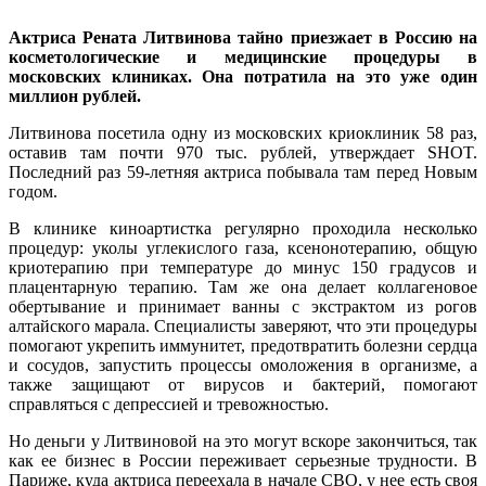
Актриса Рената Литвинова тайно приезжает в Россию на
косметологические и медицинские процедуры в
московских клиниках. Она потратила на это уже один
миллион рублей.
Литвинова посетила одну из московских криоклиник 58 раз,
оставив там почти 970 тыс. рублей, утверждает SHOT.
Последний раз 59-летняя актриса побывала там перед Новым
годом.
В клинике киноартистка регулярно проходила несколько
процедур: уколы углекислого газа, ксенонотерапию, общую
криотерапию при температуре до минус 150 градусов и
плацентарную терапию. Там же она делает коллагеновое
обертывание и принимает ванны с экстрактом из рогов
алтайского марала. Специалисты заверяют, что эти процедуры
помогают укрепить иммунитет, предотвратить болезни сердца
и сосудов, запустить процессы омоложения в организме, а
также защищают от вирусов и бактерий, помогают
справляться с депрессией и тревожностью.
Но деньги у Литвиновой на это могут вскоре закончиться, так
как ее бизнес в России переживает серьезные трудности. В
Париже, куда актриса переехала в начале СВО, у нее есть своя