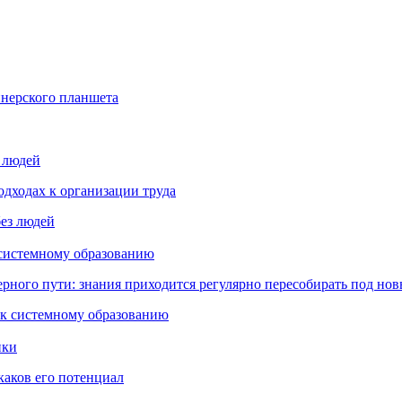
йнерского планшета
з людей
дходах к организации труда
 системному образованию
ьерного пути: знания приходится регулярно пересобирать под но
пки
каков его потенциал