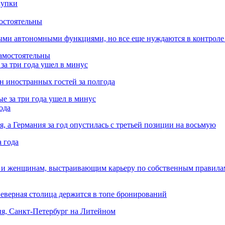
остоятельны
ыми автономными функциями, но все еще нуждаются в контроле
за три года ушел в минус
лн иностранных гостей за полгода
ода
я, а Германия за год опустилась с третьей позиции на восьмую
 и женщинам, выстраивающим карьеру по собственным правила
Северная столица держится в топе бронирований
ня, Санкт-Петербург на Литейном