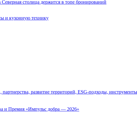
сы и кухонную технику
, партнерства, развитие территорий, ESG-подходы, инструмент
ва и Премия «Импульс добра — 2026»