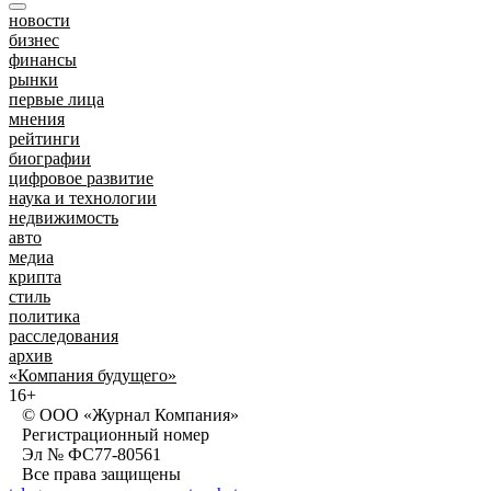
новости
бизнес
финансы
рынки
первые лица
мнения
рейтинги
биографии
цифровое развитие
наука и технологии
недвижимость
авто
медиа
крипта
стиль
политика
расследования
архив
«Компания будущего»
16+
© ООО «Журнал Компания»
Регистрационный номер
Эл № ФС77-80561
Все права защищены