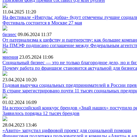
Призовой фонд премии составил 6,8 млн рублей
11.04.2025
11:20
На фестивале «Импульс добра» будут отмечены лучшие социа
Фестиваль состоится в Москве 27 мая
бизнес
09.06.2024
11:37
От патернализма к шефству и партнерству: как большие комп
На ПМЭФ подписано соглашение между Федеральным агентств
мнения
23.05.2024
11:06
Социальный бизнес — это не только благородное дело, но и би
Почему работа по франшизе становится актуальной для бизнеса
23.04.2024
10:20
Годовая выручка социальных предпринимателей в России прев
В стране зарегистрировано почти 11 тысяч социальных предпр
01.02.2024
16:09
На всероссийский конкурс брендов «Знай наших» поступило ре
Заявилось порядка 12 тысяч брендов
28.04.2023
13:46
«Авито» запустил цифровой проект для социальной помощи
Финансовая поддержка пользователей и команды «Авито» в ад