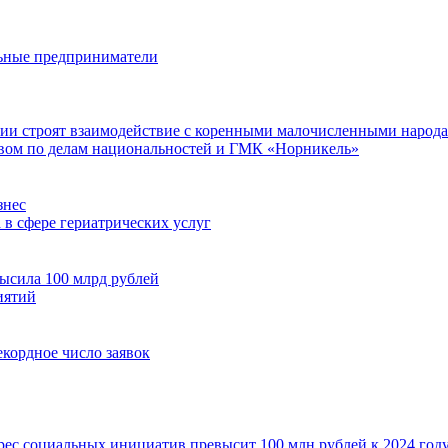
льные предприниматели
ании строят взаимодействие с коренными малочисленными народ
ом по делам национальностей и ГМК «Норникель»
знес
 в сфере гериатрических услуг
ысила 100 млрд рублей
иятий
кордное число заявок
рес социальных инициатив превысит 100 млн рублей к 2024 год