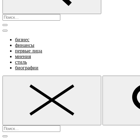
бизнес
финансы
первые лица
мнения
стиль
биографии