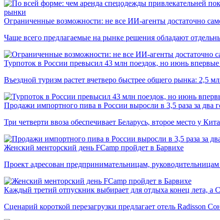
рынки
Ограниченные возможности: не все ИИ-агенты достаточно сам
Чаще всего предлагаемые на рынке решения обладают отдельн
Турпоток в России превысил 43 млн поездок, но июнь впервые 
Въездной туризм растет вчетверо быстрее общего рынка: 2,5 м
Продажи импортного пива в России выросли в 3,5 раза за два г
Три четверти ввоза обеспечивает Беларусь, второе место у Кита
Женский менторский день FCamp пройдет в Барвихе
Проект адресован предпринимательницам, руководительницам
Каждый третий отпускник выбирает для отдыха конец лета, а 
Сценарий короткой перезагрузки предлагает отель Radisson Со